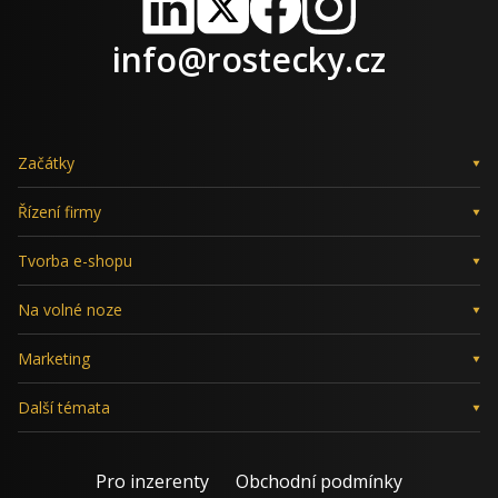
LinkedIn
X
Facebook
Instagram
info@rostecky.cz
Začátky
Řízení firmy
Tvorba e-shopu
Na volné noze
Marketing
Další témata
Pro inzerenty
Obchodní podmínky