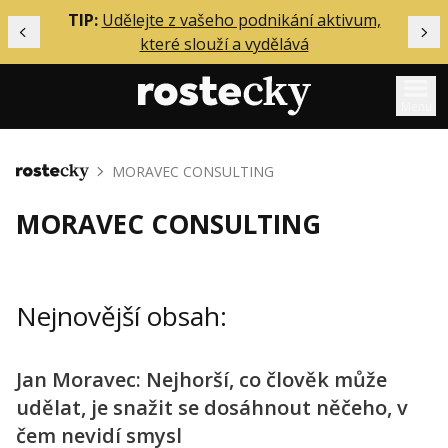
ělání
TIP:
Udělejte z vašeho podnikání aktivum,
Předchozí
Dal
které slouží a vydělává
Menu
Mentoring
MORAVEC CONSULTING
Domů
Podcasty
MORAVEC CONSULTING
Solo
Akce
Nejnovější obsah:
Inzerce
O mně
Jan Moravec: Nejhorší, co člověk může
udělat, je snažit se dosáhnout něčeho, v
Přihlášení
čem nevidí smysl