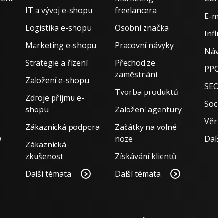
IT a vývoj e-shopu
freelancera
E-m
Logistika e-shopu
Osobní značka
Inf
Marketing e-shopu
Pracovní návyky
Náv
Strategie a řízení
Přechod ze
PPC
zaměstnání
Založení e-shopu
SE
Tvorba produktů
Zdroje příjmu e-
Soci
shopu
Založení agentury
Věr
Zákaznická podpora
Začátky na volné
noze
Dal
Zákaznická
zkušenost
Získávání klientů
Další témata
Další témata