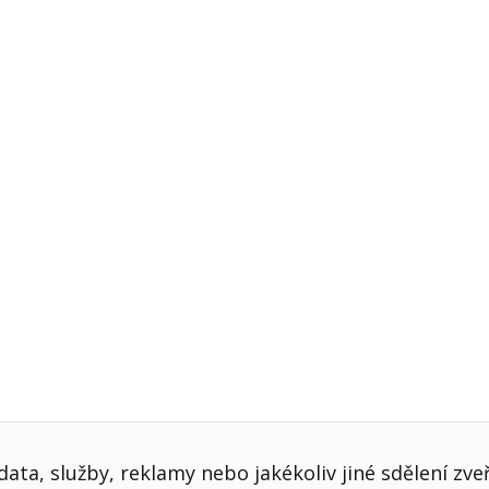
j firmy
Vedení lidí
ktové řízení
Vzdělávání manažerů
ání firmy nástupci
Zaměstnanecké akcie
rukturalizace podniku
Ziskovost firmy
í firmy
ata, služby, reklamy nebo jakékoliv jiné sdělení zve