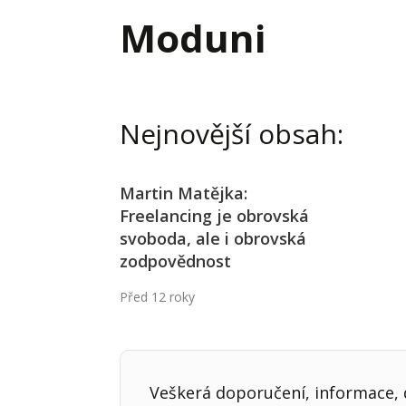
Hodnota firmy
Prode
Moduni
Interim management
Proje
Konkurenceschopnost firmy
Před
Krizové řízení firmy
Rest
Nejnovější obsah:
Management firmy
Řízen
Martin Matějka:
Freelancing je obrovská
svoboda, ale i obrovská
zodpovědnost
Před 12 roky
Veškerá doporučení, informace, d