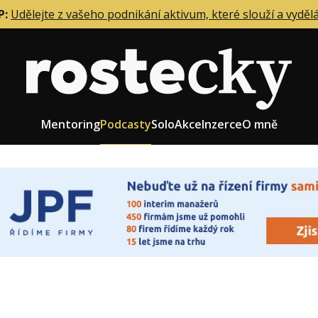
P:
Udělejte z vašeho podnikání aktivum, které slouží a vyděl
Mentoring
Podcasty
Solo
Akce
Inzerce
O mně
eting firmy
Role zakladatele/CEO
r zaměstnanců
Růst firmy
upnictví
Strategie firmy
od a prodej
Účetnictví a daně