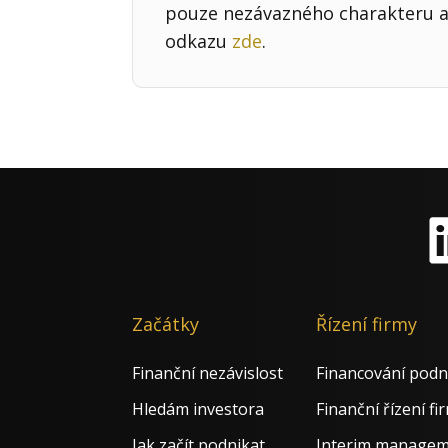
pouze nezávazného charakteru a 
odkazu
zde
.
Li
Začátky
Řízení firmy
Finanční nezávislost
Financování podn
Hledám investora
Finanční řízení fi
Jak začít podnikat
Interim manage