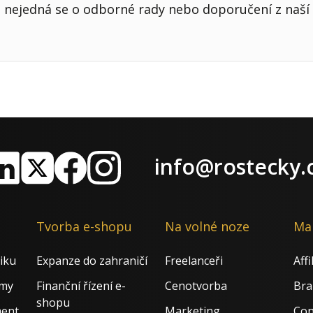
nejedná se o odborné rady nebo doporučení z naší 
info@rostecky.
nkedIn
X
Facebook
Instagram
Tvorba e-shopu
Na volné noze
Ma
iku
Expanze do zahraničí
Freelanceři
Aff
rmy
Finanční řízení e-
Cenotvorba
Bra
shopu
ment
Marketing
Con