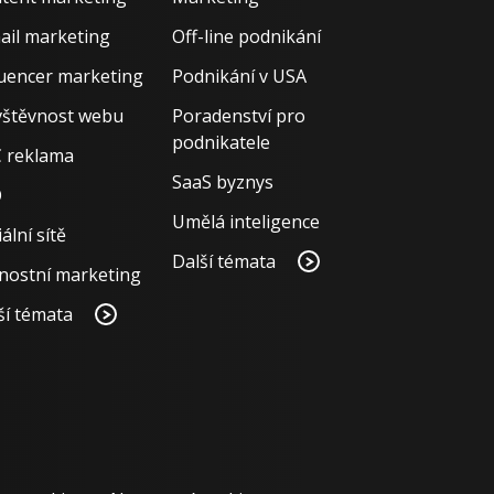
ail marketing
Off-line podnikání
luencer marketing
Podnikání v USA
štěvnost webu
Poradenství pro
podnikatele
 reklama
SaaS byznys
O
Umělá inteligence
ální sítě
Další témata
nostní marketing
ší témata