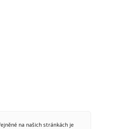
Já v médiích
řejněné na našich stránkách je