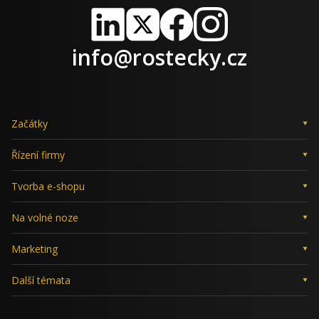
LinkedIn
X
Facebook
Instagram
info@rostecky.cz
Začátky
Řízení firmy
Tvorba e-shopu
Na volné noze
Marketing
Další témata