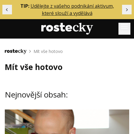
ělání
TIP:
Udělejte z vašeho podnikání aktivum,
Předchozí
Dal
které slouží a vydělává
Menu
Mentoring
Mít vše hotovo
Domů
Podcasty
Mít vše hotovo
Solo
Akce
Nejnovější obsah:
Inzerce
O mně
Přihlášení