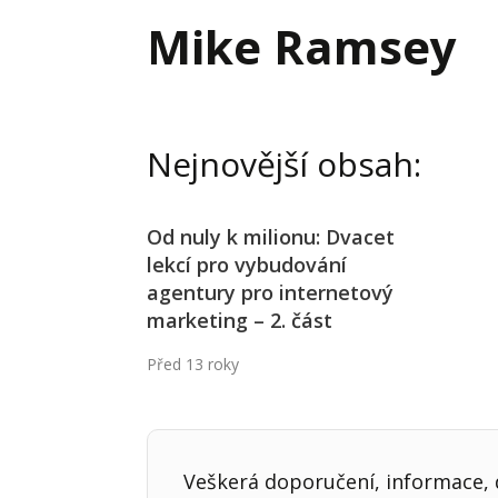
Hodnota firmy
Prode
Mike Ramsey
Interim management
Proje
Konkurenceschopnost firmy
Před
Krizové řízení firmy
Rest
Nejnovější obsah:
Management firmy
Řízen
Od nuly k milionu: Dvacet
lekcí pro vybudování
agentury pro internetový
marketing – 2. část
Před 13 roky
Veškerá doporučení, informace, d