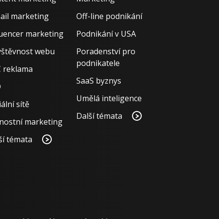
ail marketing
Off-line podnikání
luencer marketing
Podnikání v USA
štěvnost webu
Poradenství pro
podnikatele
 reklama
SaaS byznys
O
Umělá inteligence
ální sítě
Další témata
nostní marketing
ší témata