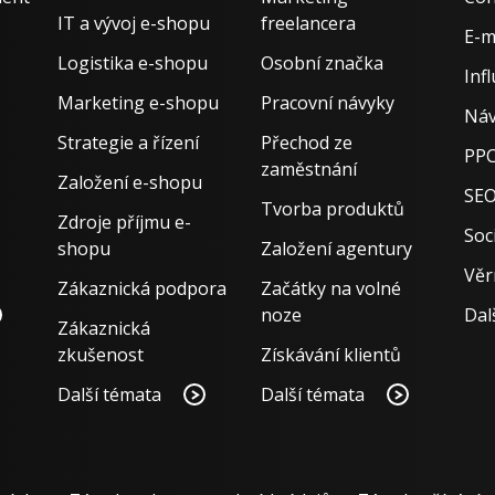
IT a vývoj e-shopu
freelancera
E-m
Logistika e-shopu
Osobní značka
Inf
Marketing e-shopu
Pracovní návyky
Náv
Strategie a řízení
Přechod ze
PPC
zaměstnání
Založení e-shopu
SE
Tvorba produktů
Zdroje příjmu e-
Soci
shopu
Založení agentury
Věr
Zákaznická podpora
Začátky na volné
noze
Dal
Zákaznická
zkušenost
Získávání klientů
Další témata
Další témata