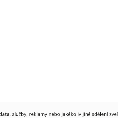
j firmy
Vedení lidí
ktové řízení
Vzdělávání manažerů
ání firmy nástupci
Zaměstnanecké akcie
rukturalizace podniku
Ziskovost firmy
í firmy
ata, služby, reklamy nebo jakékoliv jiné sdělení zve