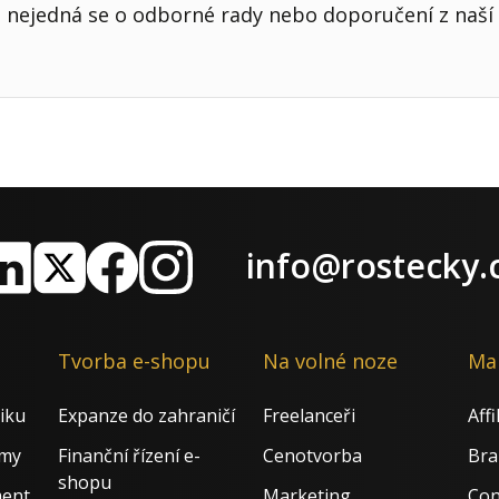
nejedná se o odborné rady nebo doporučení z naší 
info@rostecky.
nkedIn
X
Facebook
Instagram
Tvorba e-shopu
Na volné noze
Ma
iku
Expanze do zahraničí
Freelanceři
Aff
rmy
Finanční řízení e-
Cenotvorba
Bra
shopu
ment
Marketing
Con