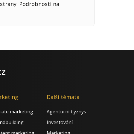
strany. Podrobnosti na
cz
rketing
Další témata
iliate marketing
Agenturní byznys
ndbuilding
Investování
tent marketing
Marketing