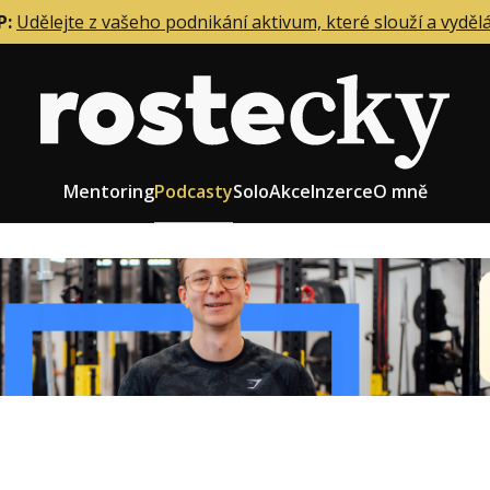
P:
Udělejte z vašeho podnikání aktivum, které slouží a vyděl
Mentoring
Podcasty
Solo
Akce
Inzerce
O mně
eting firmy
Role zakladatele/CEO
r zaměstnanců
Růst firmy
upnictví
Strategie firmy
od a prodej
Účetnictví a daně