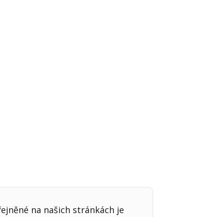
Já v médiích
řejněné na našich stránkách je