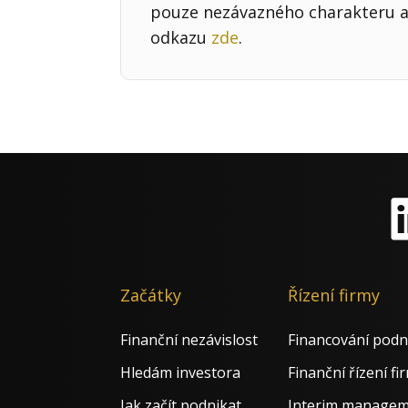
pouze nezávazného charakteru a 
odkazu
zde
.
Li
Začátky
Řízení firmy
Finanční nezávislost
Financování podn
Hledám investora
Finanční řízení fi
Jak začít podnikat
Interim manage