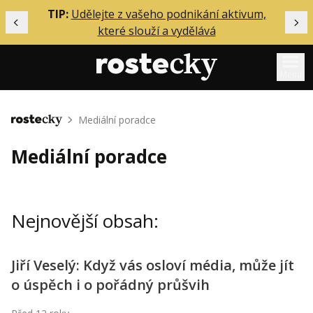
ělání
TIP:
Udělejte z vašeho podnikání aktivum,
Předchozí
Dal
které slouží a vydělává
Menu
Mentoring
Mediální poradce
Domů
Podcasty
Mediální poradce
Solo
Akce
Nejnovější obsah:
Inzerce
O mně
Jiří Veselý: Když vás osloví média, může jít
o úspěch i o pořádný průšvih
Přihlášení