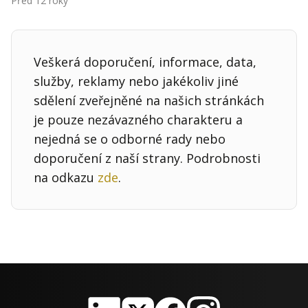
Před 12 roky
Kontakt
Obchodní podmínky
Veškerá doporučení, informace, data,
Hledaná fráze
Hledat
služby, reklamy nebo jakékoliv jiné
sdělení zveřejněné na našich stránkách
je pouze nezávazného charakteru a
nejedná se o odborné rady nebo
doporučení z naší strany. Podrobnosti
na odkazu
zde
.