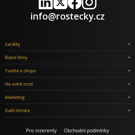
LinkedIn
X
Facebook
Instagram
info@rostecky.cz
Začátky
Řízení firmy
Tvorba e-shopu
Na volné noze
Marketing
Další témata
Pro inzerenty
Obchodní podmínky