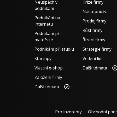
Neúspěch v
Krize firmy
podnikání
Nástupnictví
Podnikání na
Prodej firmy
internetu
Růst firmy
Podnikání při
mateřské
Řízení firmy
Podnikání při studiu
Strategie firmy
Startupy
Vedení lidí
Vlastní e-shop
Další témata
Založení firmy
Další témata
Pro inzerenty
Obchodní pod