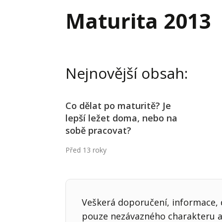
Hodnota firmy
Prode
Maturita 2013
Interim management
Proje
Konkurenceschopnost firmy
Před
Krizové řízení firmy
Rest
Nejnovější obsah:
Management firmy
Řízen
Co dělat po maturitě? Je
lepší ležet doma, nebo na
sobě pracovat?
Před 13 roky
Veškerá doporučení, informace, d
pouze nezávazného charakteru a 