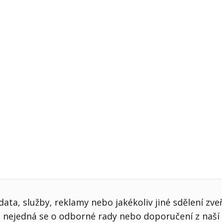
j firmy
Vedení lidí
ktové řízení
Vzdělávání manažerů
ání firmy nástupci
Zaměstnanecké akcie
rukturalizace podniku
Ziskovost firmy
í firmy
ata, služby, reklamy nebo jakékoliv jiné sdělení zve
nejedná se o odborné rady nebo doporučení z naší 