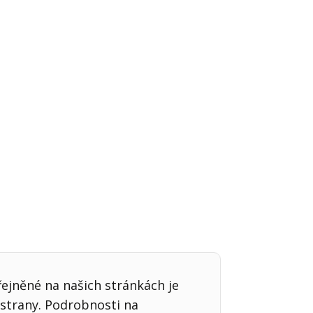
Já v médiích
řejněné na našich stránkách je
strany. Podrobnosti na