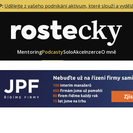
P:
Udělejte z vašeho podnikání aktivum, které slouží a vyděl
Mentoring
Podcasty
Solo
Akce
Inzerce
O mně
eting firmy
Role zakladatele/CEO
r zaměstnanců
Růst firmy
upnictví
Strategie firmy
od a prodej
Účetnictví a daně