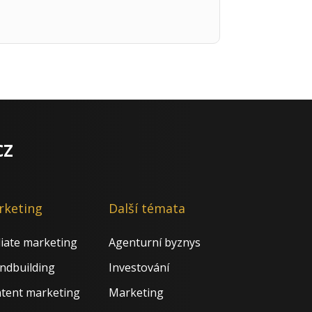
cz
rketing
Další témata
iliate marketing
Agenturní byznys
ndbuilding
Investování
tent marketing
Marketing