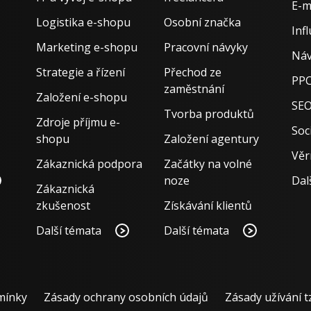
E-m
Logistika e-shopu
Osobní značka
Inf
Marketing e-shopu
Pracovní návyky
Náv
Strategie a řízení
Přechod ze
PPC
zaměstnání
Založení e-shopu
SE
Tvorba produktů
Zdroje příjmu e-
Soci
shopu
Založení agentury
Věr
Zákaznická podpora
Začátky na volné
noze
Dal
Zákaznická
zkušenost
Získávání klientů
Další témata
Další témata
mínky
Zásady ochrany osobních údajů
Zásady užívání t