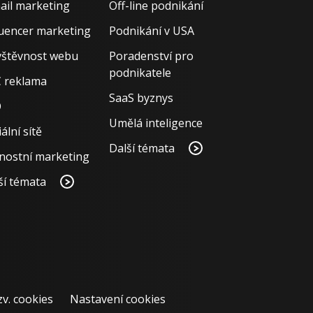
ail marketing
Off-line podnikání
luencer marketing
Podnikání v USA
štěvnost webu
Poradenství pro
podnikatele
 reklama
SaaS byznys
O
Umělá inteligence
ální sítě
Další témata
nostní marketing
ší témata
zv. cookies
Nastavení cookies