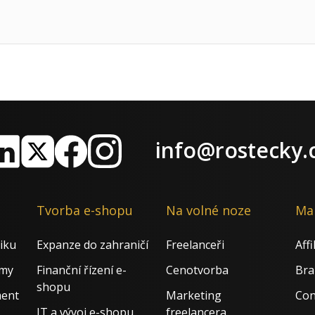
info@rostecky.
nkedIn
X
Facebook
Instagram
Tvorba e-shopu
Na volné noze
Ma
iku
Expanze do zahraničí
Freelanceři
Aff
rmy
Finanční řízení e-
Cenotvorba
Bra
shopu
ment
Marketing
Con
IT a vývoj e-shopu
freelancera