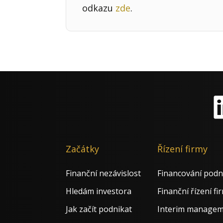
odkazu
zde
.
Li
Začátky
Řízení firmy
Finanční nezávislost
Financování podn
Hledám investora
Finanční řízení fi
Jak začít podnikat
Interim manage