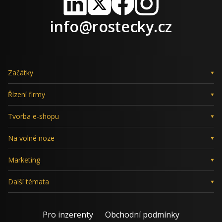
LinkedIn
X
Facebook
Instagram
info@rostecky.cz
Začátky
Řízení firmy
Tvorba e-shopu
Na volné noze
Marketing
Další témata
Pro inzerenty
Obchodní podmínky