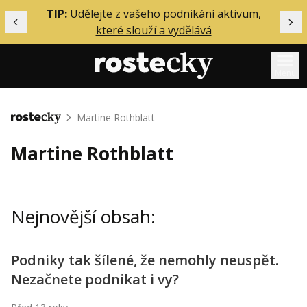
ělání
TIP:
Udělejte z vašeho podnikání aktivum,
Předchozí
Dal
které slouží a vydělává
Menu
Mentoring
Martine Rothblatt
Domů
Podcasty
Martine Rothblatt
Solo
Akce
Nejnovější obsah:
Inzerce
O mně
Podniky tak šílené, že nemohly neuspět.
Nezačnete podnikat i vy?
Přihlášení