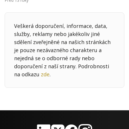
Před 13 roky
Kontakt
Obchodní podmínky
Veškerá doporučení, informace, data,
Hledaná fráze
Hledat
služby, reklamy nebo jakékoliv jiné
sdělení zveřejněné na našich stránkách
je pouze nezávazného charakteru a
nejedná se o odborné rady nebo
doporučení z naší strany. Podrobnosti
na odkazu
zde
.