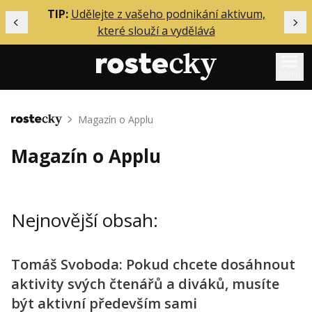
ělání
TIP:
Udělejte z vašeho podnikání aktivum,
Předchozí
Dal
které slouží a vydělává
Menu
Mentoring
Magazín o Applu
Domů
Podcasty
Magazín o Applu
Solo
Akce
Nejnovější obsah:
Inzerce
O mně
Tomáš Svoboda: Pokud chcete dosáhnout
aktivity svých čtenářů a diváků, musíte
Přihlášení
být aktivní především sami