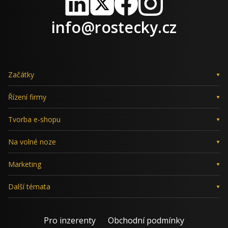
LinkedIn
X
Facebook
Instagram
info@rostecky.cz
Začátky
Řízení firmy
Tvorba e-shopu
Na volné noze
Marketing
Další témata
Pro inzerenty
Obchodní podmínky