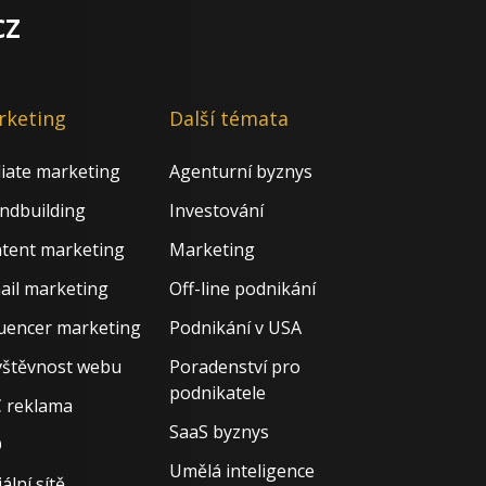
cz
rketing
Další témata
iliate marketing
Agenturní byznys
ndbuilding
Investování
tent marketing
Marketing
ail marketing
Off-line podnikání
luencer marketing
Podnikání v USA
štěvnost webu
Poradenství pro
podnikatele
 reklama
SaaS byznys
O
Umělá inteligence
ální sítě