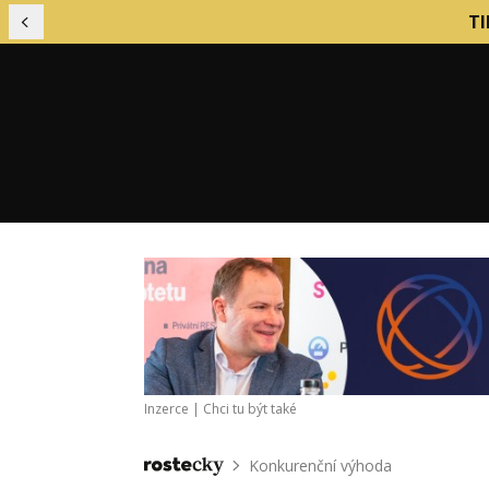
TI
Předchozí
Financování podniku
Mark
Finanční řízení firmy
Nábo
Inzerce |
Chci tu být také
Firemní kultura
Nást
Firemní procesy
Obch
Konkurenční výhoda
Domů