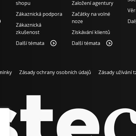
shopu
Založení agentury
Věr
Zákaznická podpora
Začátky na volné
noze
Dal
Zákaznická
zkušenost
Získávání klientů
Další témata
Další témata
mínky
Zásady ochrany osobních údajů
Zásady užívání t