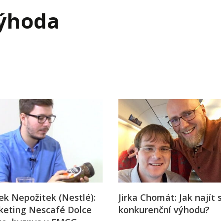
j firmy
Vedení lidí
ýhoda
ktové řízení
Vzdělávání manažerů
ání firmy nástupci
Zaměstnanecké akcie
rukturalizace podniku
Ziskovost firmy
í firmy
k Nepožitek (Nestlé):
Jirka Chomát: Jak najít 
keting Nescafé Dolce
konkurenční výhodu?