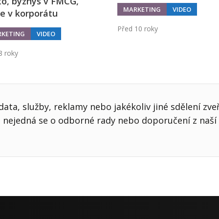
o, byznys v FMCG,
MARKETING
VIDEO
e v korporátu
Před 10 roky
KETING
VIDEO
8 roky
ata, služby, reklamy nebo jakékoliv jiné sdělení zve
nejedná se o odborné rady nebo doporučení z naší 