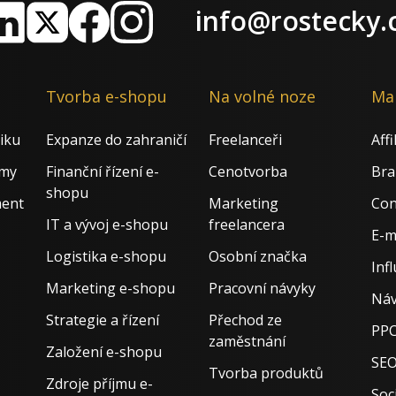
info@rostecky.
nkedIn
X
Facebook
Instagram
Tvorba e-shopu
Na volné noze
Ma
iku
Expanze do zahraničí
Freelanceři
Aff
rmy
Finanční řízení e-
Cenotvorba
Bra
shopu
ment
Marketing
Con
IT a vývoj e-shopu
freelancera
E-m
Logistika e-shopu
Osobní značka
Inf
Marketing e-shopu
Pracovní návyky
Náv
Strategie a řízení
Přechod ze
PPC
zaměstnání
Založení e-shopu
SE
Tvorba produktů
Zdroje příjmu e-
Soci