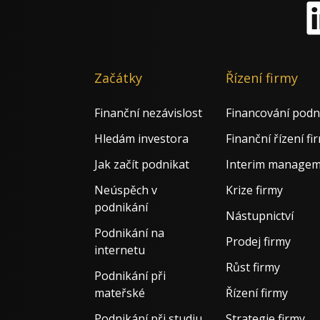
Li
Začátky
Řízení firmy
Finanční nezávislost
Financování podn
Hledám investora
Finanční řízení fi
Jak začít podnikat
Interim manage
Neúspěch v
Krize firmy
podnikání
Nástupnictví
Podnikání na
Prodej firmy
internetu
Růst firmy
Podnikání při
mateřské
Řízení firmy
Podnikání při studiu
Strategie firmy