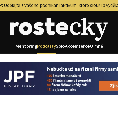
P:
Udělejte z vašeho podnikání aktivum, které slouží a vyděl
Mentoring
Podcasty
Solo
Akce
Inzerce
O mně
eting firmy
Role zakladatele/CEO
r zaměstnanců
Růst firmy
upnictví
Strategie firmy
od a prodej
Účetnictví a daně