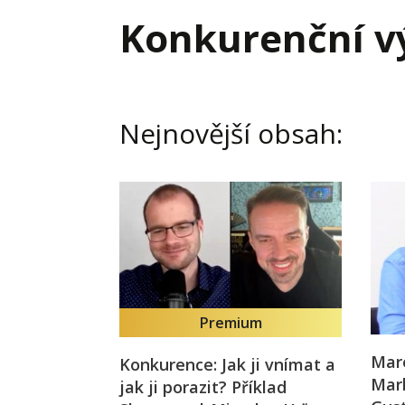
Hodnota firmy
Prode
Konkurenční v
Interim management
Proje
Konkurenceschopnost firmy
Před
Krizové řízení firmy
Rest
Nejnovější obsah:
Management firmy
Řízen
Premium
Mare
Konkurence: Jak ji vnímat a
Mar
jak ji porazit? Příklad