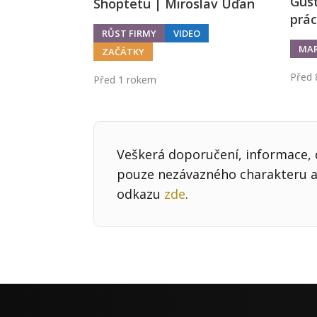
Gust
Shoptetu | Miroslav Uďan
prác
RŮST FIRMY
VIDEO
MAR
ZAČÁTKY
Před 
Před 1 rokem
Veškerá doporučení, informace, d
pouze nezávazného charakteru a 
odkazu
zde
.