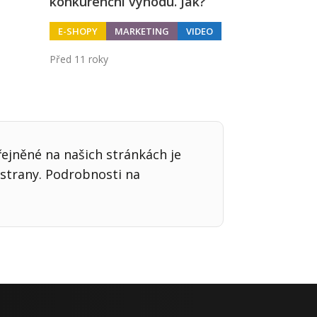
konkurenční výhodu. Jak?
E-SHOPY
MARKETING
VIDEO
Před 11 roky
řejněné na našich stránkách je
strany. Podrobnosti na