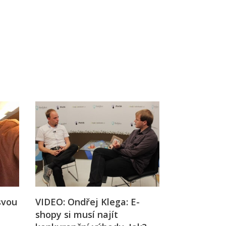
Já v médiích
svou
VIDEO: Ondřej Klega: E-
shopy si musí najít