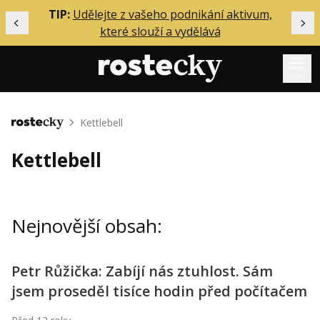
ělání
TIP:
Udělejte z vašeho podnikání aktivum,
Předchozí
Dal
které slouží a vydělává
Menu
Mentoring
Kettlebell
Domů
Podcasty
Kettlebell
Solo
Akce
Nejnovější obsah:
Inzerce
O mně
Petr Růžička: Zabíjí nás ztuhlost. Sám
jsem proseděl tisíce hodin před počítačem
Přihlášení