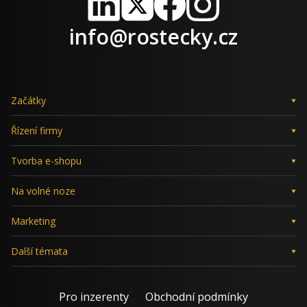
LinkedIn
X
Facebook
Instagram
info@rostecky.cz
Začátky
Řízení firmy
Tvorba e-shopu
Na volné noze
Marketing
Další témata
Pro inzerenty
Obchodní podmínky