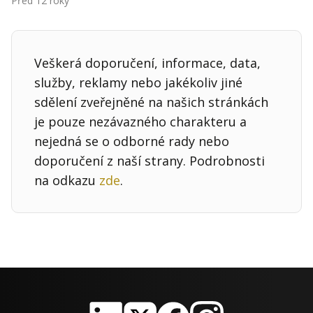
Před 12 roky
Kontakt
Obchodní podmínky
Veškerá doporučení, informace, data,
Hledaná fráze
Hledat
služby, reklamy nebo jakékoliv jiné
sdělení zveřejněné na našich stránkách
je pouze nezávazného charakteru a
nejedná se o odborné rady nebo
doporučení z naší strany. Podrobnosti
na odkazu
zde
.