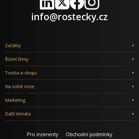
LinkedIn
X
Facebook
Instagram
info@rostecky.cz
Začátky
Řízení firmy
Tvorba e-shopu
Na volné noze
Marketing
Další témata
Pro inzerenty
Obchodní podmínky