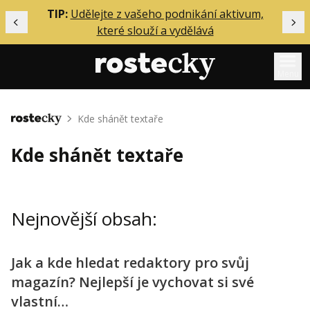
ělání
TIP:
Udělejte z vašeho podnikání aktivum,
Předchozí
Dal
které slouží a vydělává
Menu
Mentoring
Kde shánět textaře
Domů
Podcasty
Kde shánět textaře
Solo
Akce
Nejnovější obsah:
Inzerce
O mně
Jak a kde hledat redaktory pro svůj
magazín? Nejlepší je vychovat si své
Přihlášení
vlastní…