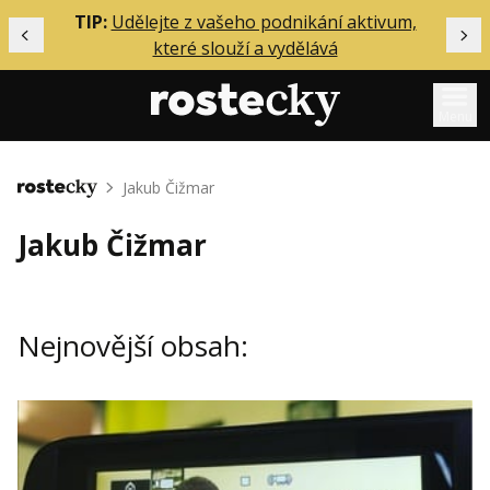
ělání
TIP:
Udělejte z vašeho podnikání aktivum,
Předchozí
Dal
které slouží a vydělává
Menu
Mentoring
Jakub Čižmar
Domů
Podcasty
Jakub Čižmar
Solo
Akce
Nejnovější obsah:
Inzerce
O mně
Přihlášení