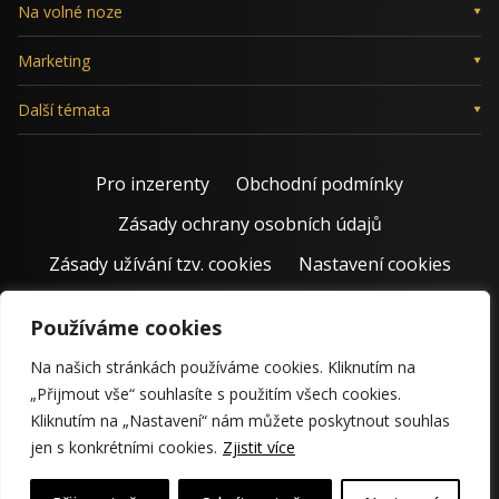
Na volné noze
Marketing
Další témata
Pro inzerenty
Obchodní podmínky
Zásady ochrany osobních údajů
Zásady užívání tzv. cookies
Nastavení cookies
Používáme cookies
Na našich stránkách používáme cookies. Kliknutím na
„Přijmout vše“ souhlasíte s použitím všech cookies.
Kliknutím na „Nastavení“ nám můžete poskytnout souhlas
jen s konkrétními cookies.
Zjistit více
© 2011 – 2026 Jiří Rostecký | Inspiruje české podnikatele už 15
krásných let.