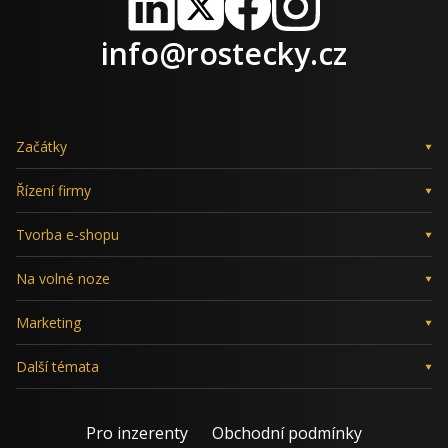
LinkedIn
X
Facebook
Instagram
info@rostecky.cz
Začátky
Řízení firmy
Tvorba e-shopu
Na volné noze
Marketing
Další témata
Pro inzerenty
Obchodní podmínky