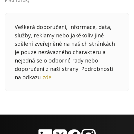
Před 12 roky
Kontakt
Obchodní podmínky
Veškerá doporučení, informace, data,
Hledaná fráze
Hledat
služby, reklamy nebo jakékoliv jiné
sdělení zveřejněné na našich stránkách
je pouze nezávazného charakteru a
nejedná se o odborné rady nebo
doporučení z naší strany. Podrobnosti
na odkazu
zde
.