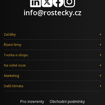
LinkedIn
X
Facebook
Instagram
info@rostecky.cz
Začátky
Řízení firmy
Tvorba e-shopu
Na volné noze
Marketing
Další témata
Pro inzerenty
Obchodní podmínky