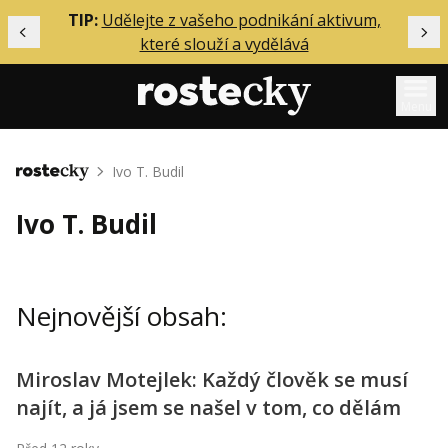
ělání
TIP:
Udělejte z vašeho podnikání aktivum,
Předchozí
Dal
které slouží a vydělává
Menu
Mentoring
Ivo T. Budil
Domů
Podcasty
Ivo T. Budil
Solo
Akce
Nejnovější obsah:
Inzerce
O mně
Miroslav Motejlek: Každý člověk se musí
najít, a já jsem se našel v tom, co dělám
Přihlášení