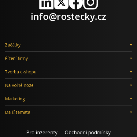
LinkedIn
X
Facebook
Instagram
info@rostecky.cz
Začátky
Řízení firmy
Tvorba e-shopu
Na volné noze
Marketing
Další témata
Pro inzerenty
Obchodní podmínky