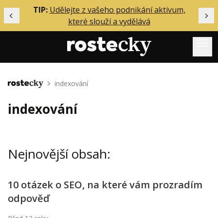
ělání
TIP:
Udělejte z vašeho podnikání aktivum,
Předchozí
Dal
které slouží a vydělává
Menu
Mentoring
indexování
Domů
Podcasty
indexování
Solo
Akce
Nejnovější obsah:
Inzerce
O mně
10 otázek o SEO, na které vám prozradím
odpověď
Přihlášení