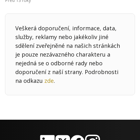
Před 13 roky
Kontakt
Obchodní podmínky
Veškerá doporučení, informace, data,
Hledaná fráze
Hledat
služby, reklamy nebo jakékoliv jiné
sdělení zveřejněné na našich stránkách
je pouze nezávazného charakteru a
nejedná se o odborné rady nebo
doporučení z naší strany. Podrobnosti
na odkazu
zde
.