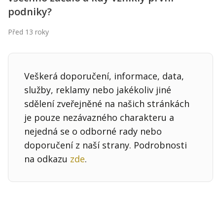
Kontakt
podniky?
Obchodní podmínky
Před 13 roky
Hledaná fráze
Hledat
Veškerá doporučení, informace, data,
služby, reklamy nebo jakékoliv jiné
sdělení zveřejněné na našich stránkách
je pouze nezávazného charakteru a
nejedná se o odborné rady nebo
doporučení z naší strany. Podrobnosti
na odkazu
zde
.