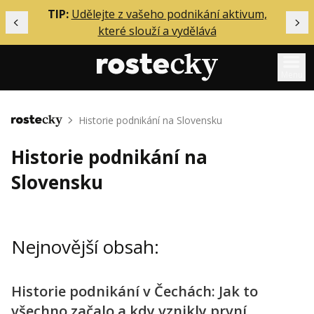
ělání
TIP:
Udělejte z vašeho podnikání aktivum,
Předchozí
Dal
které slouží a vydělává
Menu
Mentoring
Historie podnikání na Slovensku
Domů
Podcasty
Historie podnikání na
Solo
Slovensku
Akce
Inzerce
Nejnovější obsah:
O mně
Historie podnikání v Čechách: Jak to
Přihlášení
všechno začalo a kdy vznikly první