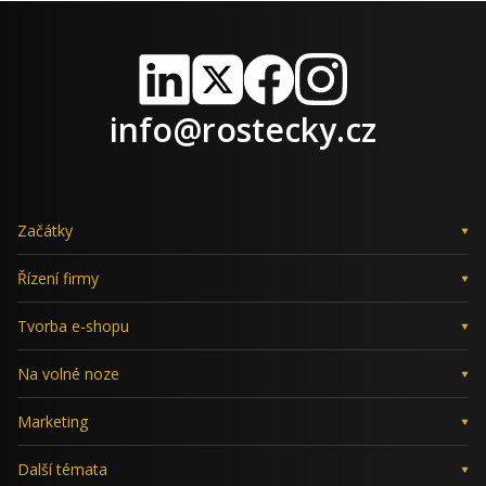
LinkedIn
X
Facebook
Instagram
info@rostecky.cz
Začátky
Řízení firmy
Tvorba e-shopu
Na volné noze
Marketing
Další témata