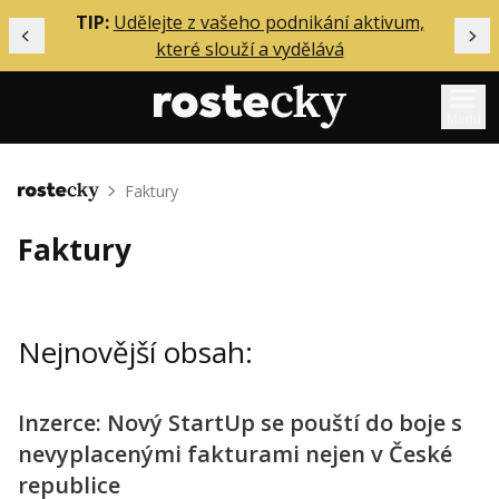
ělání
TIP:
Udělejte z vašeho podnikání aktivum,
Předchozí
Dal
které slouží a vydělává
Menu
Mentoring
Faktury
Domů
Podcasty
Faktury
Solo
Akce
Nejnovější obsah:
Inzerce
O mně
Inzerce: Nový StartUp se pouští do boje s
nevyplacenými fakturami nejen v České
Přihlášení
republice