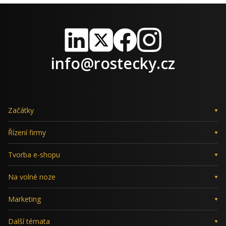
LinkedIn
X
Facebook
Instagram
info@rostecky.cz
Začátky
Řízení firmy
Tvorba e-shopu
Na volné noze
Marketing
Další témata