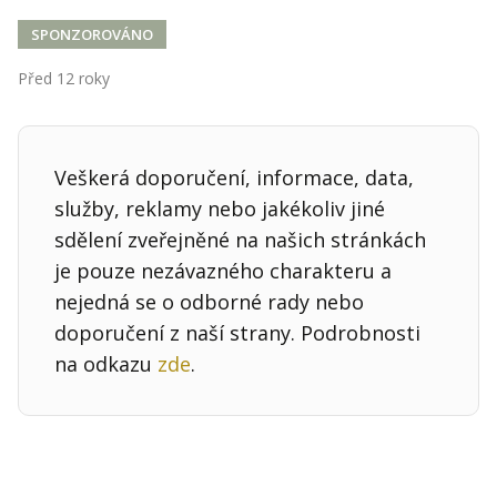
Kontakt
SPONZOROVÁNO
Obchodní podmínky
Před 12 roky
Hledaná fráze
Hledat
Veškerá doporučení, informace, data,
služby, reklamy nebo jakékoliv jiné
sdělení zveřejněné na našich stránkách
je pouze nezávazného charakteru a
nejedná se o odborné rady nebo
doporučení z naší strany. Podrobnosti
na odkazu
zde
.