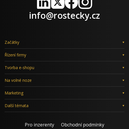
LinkedIn
X
Facebook
Instagram
info@rostecky.cz
Začátky
Řízení firmy
Tvorba e-shopu
Na volné noze
Marketing
Další témata
Pro inzerenty
Obchodní podmínky