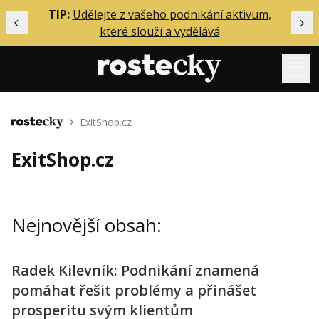
ělání
TIP:
Udělejte z vašeho podnikání aktivum,
Předchozí
Dal
které slouží a vydělává
Menu
Mentoring
ExitShop.cz
Domů
Podcasty
ExitShop.cz
Solo
Akce
Nejnovější obsah:
Inzerce
O mně
Radek Kilevník: Podnikání znamená
pomáhat řešit problémy a přinášet
Přihlášení
prosperitu svým klientům