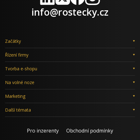
LinkedIn
X
Facebook
Instagram
info@rostecky.cz
Začátky
Řízení firmy
Tvorba e-shopu
Na volné noze
Marketing
Další témata
Pro inzerenty
Obchodní podmínky