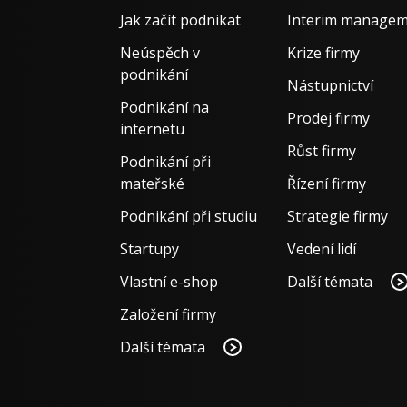
Jak začít podnikat
Interim manage
Neúspěch v
Krize firmy
podnikání
Nástupnictví
Podnikání na
Prodej firmy
internetu
Růst firmy
Podnikání při
mateřské
Řízení firmy
Podnikání při studiu
Strategie firmy
Startupy
Vedení lidí
Vlastní e-shop
Další témata
Založení firmy
Další témata