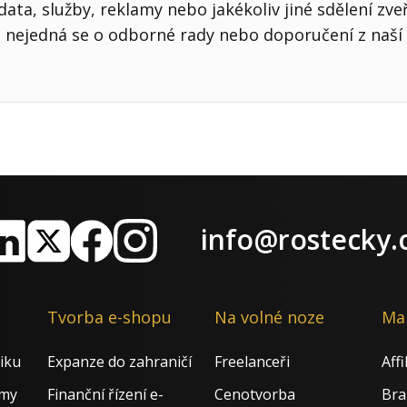
ata, služby, reklamy nebo jakékoliv jiné sdělení zve
nejedná se o odborné rady nebo doporučení z naší 
info@rostecky.
nkedIn
X
Facebook
Instagram
Tvorba e-shopu
Na volné noze
Ma
iku
Expanze do zahraničí
Freelanceři
Aff
rmy
Finanční řízení e-
Cenotvorba
Bra