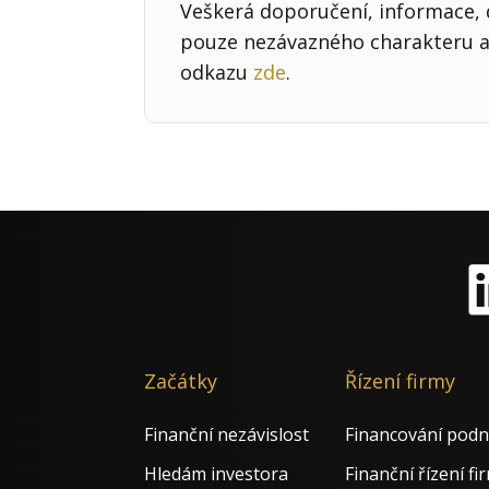
Veškerá doporučení, informace, d
pouze nezávazného charakteru a 
odkazu
zde
.
Li
Začátky
Řízení firmy
Finanční nezávislost
Financování podn
Hledám investora
Finanční řízení fi