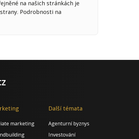
řejněné na našich stránkách je
strany. Podrobnosti na
cz
rketing
Další témata
iliate marketing
Agenturní byznys
ndbuilding
Investování