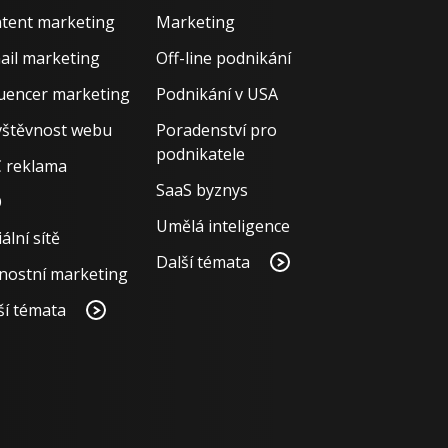
tent marketing
Marketing
ail marketing
Off-line podnikání
luencer marketing
Podnikání v USA
štěvnost webu
Poradenství pro
podnikatele
 reklama
SaaS byznys
O
Umělá inteligence
ální sítě
Další témata
nostní marketing
ší témata