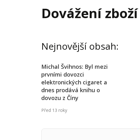
Hodnota firmy
Prode
Dovážení zboží
Interim management
Proje
Konkurenceschopnost firmy
Před
Krizové řízení firmy
Rest
Nejnovější obsah:
Management firmy
Řízen
Michal Švihnos: Byl mezi
prvními dovozci
elektronických cigaret a
dnes prodává knihu o
dovozu z Číny
Před 13 roky