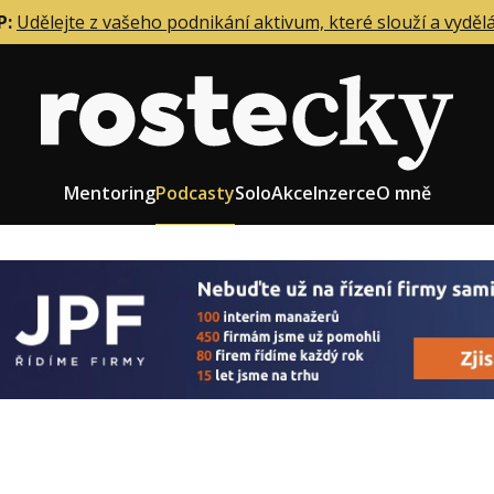
P:
Udělejte z vašeho podnikání aktivum, které slouží a vyděl
Mentoring
Podcasty
Solo
Akce
Inzerce
O mně
eting firmy
Role zakladatele/CEO
r zaměstnanců
Růst firmy
upnictví
Strategie firmy
od a prodej
Účetnictví a daně