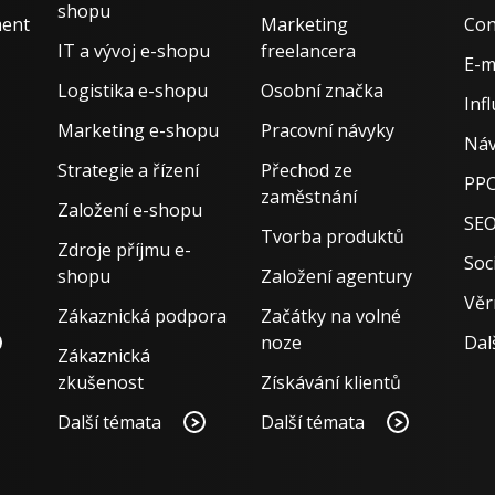
shopu
ment
Marketing
Con
IT a vývoj e-shopu
freelancera
E-m
Logistika e-shopu
Osobní značka
Inf
Marketing e-shopu
Pracovní návyky
Náv
Strategie a řízení
Přechod ze
PPC
zaměstnání
Založení e-shopu
SE
Tvorba produktů
Zdroje příjmu e-
Soci
shopu
Založení agentury
Věr
Zákaznická podpora
Začátky na volné
noze
Dal
Zákaznická
zkušenost
Získávání klientů
Další témata
Další témata