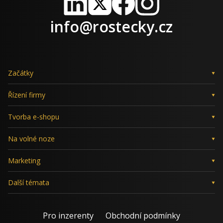
LinkedIn
X
Facebook
Instagram
info@rostecky.cz
Začátky
Řízení firmy
Tvorba e-shopu
Na volné noze
Marketing
Další témata
Pro inzerenty
Obchodní podmínky