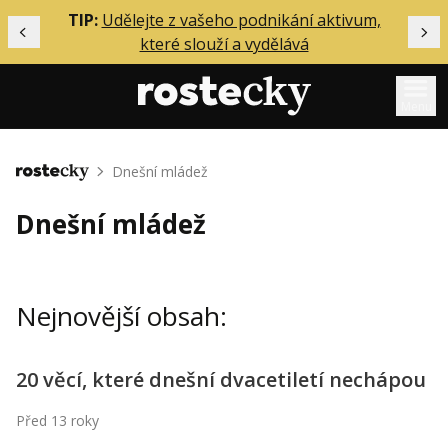
ělání
TIP:
Udělejte z vašeho podnikání aktivum,
Předchozí
Dal
které slouží a vydělává
Menu
Mentoring
Dnešní mládež
Domů
Podcasty
Dnešní mládež
Solo
Akce
Nejnovější obsah:
Inzerce
O mně
20 věcí, které dnešní dvacetiletí nechápou
Přihlášení
Před 13 roky