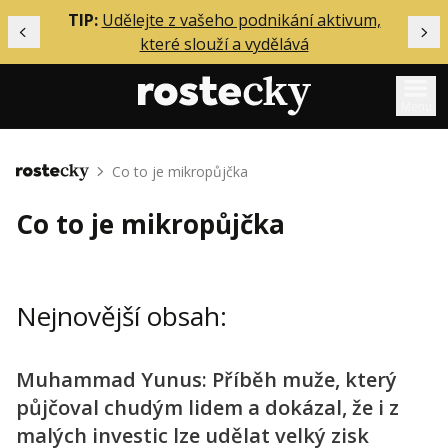
ělání
TIP:
Udělejte z vašeho podnikání aktivum,
Předchozí
Dal
které slouží a vydělává
Menu
Mentoring
Co to je mikropůjčka
Domů
Podcasty
Co to je mikropůjčka
Solo
Akce
Nejnovější obsah:
Inzerce
O mně
Muhammad Yunus: Příběh muže, který
půjčoval chudým lidem a dokázal, že i z
Přihlášení
malých investic lze udělat velký zisk