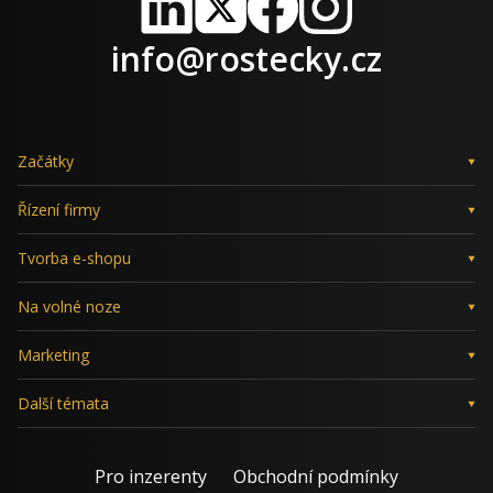
LinkedIn
X
Facebook
Instagram
info@rostecky.cz
Začátky
Řízení firmy
Tvorba e-shopu
Na volné noze
Marketing
Další témata
Pro inzerenty
Obchodní podmínky