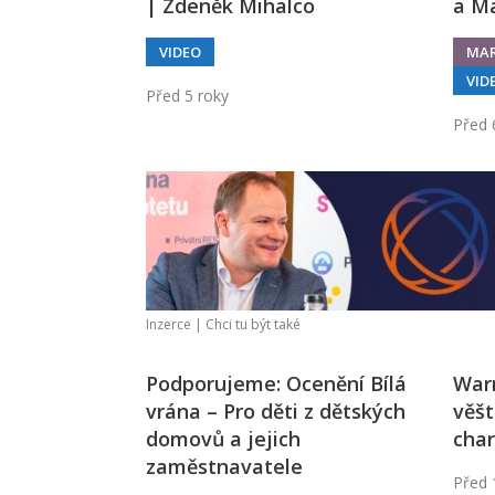
| Zdeněk Mihalco
a M
VIDEO
MAR
VID
Před 5 roky
Před 
Inzerce |
Chci tu být také
Podporujeme: Ocenění Bílá
Warr
vrána – Pro děti z dětských
věšt
domovů a jejich
char
zaměstnavatele
Před 