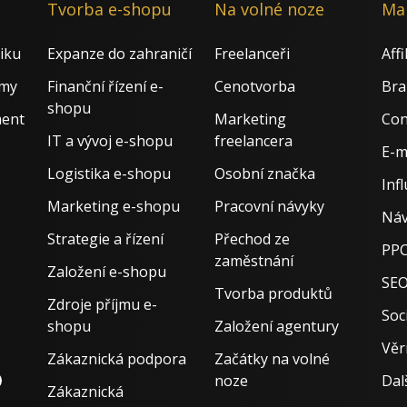
Tvorba e-shopu
Na volné noze
Ma
iku
Expanze do zahraničí
Freelanceři
Aff
rmy
Finanční řízení e-
Cenotvorba
Bra
shopu
ment
Marketing
Con
IT a vývoj e-shopu
freelancera
E-m
Logistika e-shopu
Osobní značka
Inf
Marketing e-shopu
Pracovní návyky
Náv
Strategie a řízení
Přechod ze
PPC
zaměstnání
Založení e-shopu
SE
Tvorba produktů
Zdroje příjmu e-
Soci
shopu
Založení agentury
Věr
Zákaznická podpora
Začátky na volné
noze
Dal
Zákaznická