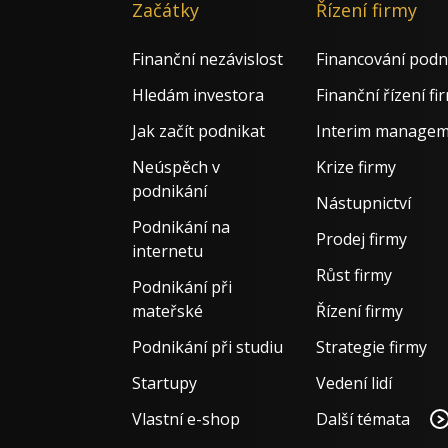
Začátky
Řízení firmy
Finanční nezávislost
Financování podn
Hledám investora
Finanční řízení fi
Jak začít podnikat
Interim manage
Neúspěch v
Krize firmy
podnikání
Nástupnictví
Podnikání na
Prodej firmy
internetu
Růst firmy
Podnikání při
mateřské
Řízení firmy
Podnikání při studiu
Strategie firmy
Startupy
Vedení lidí
Vlastní e-shop
Další témata