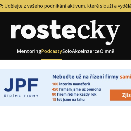
P:
Udělejte z vašeho podnikání aktivum, které slouží a vyděl
Mentoring
Podcasty
Solo
Akce
Inzerce
O mně
eting firmy
Role zakladatele/CEO
r zaměstnanců
Růst firmy
upnictví
Strategie firmy
od a prodej
Účetnictví a daně