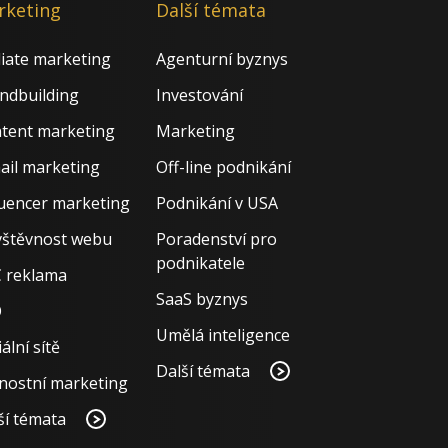
rketing
Další témata
iliate marketing
Agenturní byznys
ndbuilding
Investování
tent marketing
Marketing
ail marketing
Off-line podnikání
luencer marketing
Podnikání v USA
štěvnost webu
Poradenství pro
podnikatele
 reklama
SaaS byznys
O
Umělá inteligence
ální sítě
Další témata
nostní marketing
ší témata