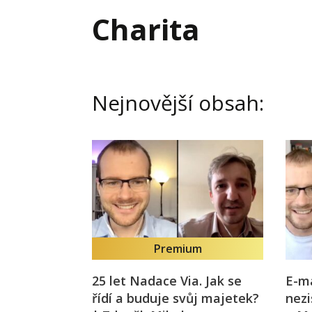
Hodnota firmy
Prode
Charita
Interim management
Proje
Konkurenceschopnost firmy
Před
Krizové řízení firmy
Rest
Nejnovější obsah:
Management firmy
Řízen
Premium
25 let Nadace Via. Jak se
E-ma
řídí a buduje svůj majetek?
nezi