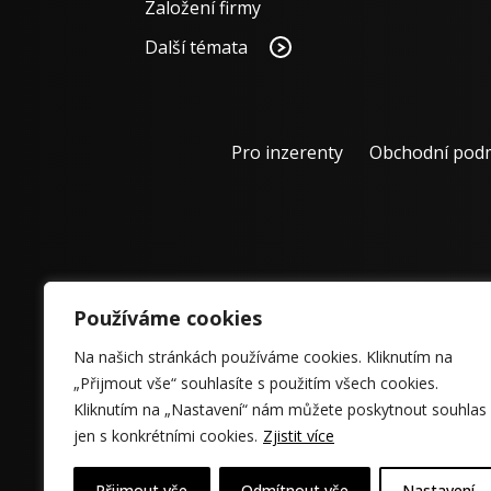
Založení firmy
Další témata
Pro inzerenty
Obchodní pod
Používáme cookies
Na našich stránkách používáme cookies. Kliknutím na
„Přijmout vše“ souhlasíte s použitím všech cookies.
Kliknutím na „Nastavení“ nám můžete poskytnout souhlas
jen s konkrétními cookies.
Zjistit více
Přijmout vše
Odmítnout vše
Nastavení