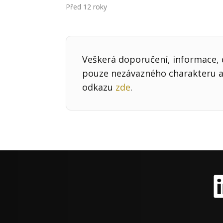
Před 12 roky
Veškerá doporučení, informace, d
pouze nezávazného charakteru a 
odkazu
zde
.
Li