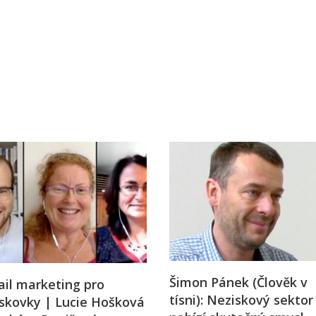
j firmy
Vedení lidí
ktové řízení
Vzdělávání manažerů
ání firmy nástupci
Zaměstnanecké akcie
rukturalizace podniku
Ziskovost firmy
í firmy
Šimon Pánek (Člověk v
il marketing pro
tísni): Neziskový sektor
skovky | Lucie Hošková