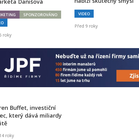
nabízí skutečný smysl
arkéta Danišová
VIDEO
KETING
SPONZOROVÁNO
EO
Před 9 roky
6 roky
en Buffet, investiční
ec, který dává miliardy
itě
14 roky