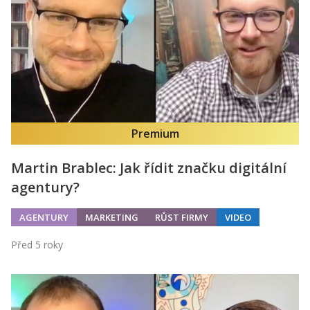
Kontakt
Obchodní podmínky
Hledaná fráze
Hledat
Premium
Martin Brablec: Jak řídit značku digitální
agentury?
AGENTURY
MARKETING
RŮST FIRMY
VIDEO
Před 5 roky