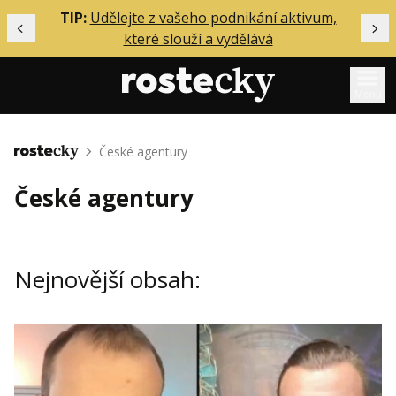
ělání
TIP:
Udělejte z vašeho podnikání aktivum,
Předchozí
Dal
které slouží a vydělává
Menu
Mentoring
České agentury
Domů
Podcasty
České agentury
Solo
Akce
Nejnovější obsah:
Inzerce
O mně
Přihlášení