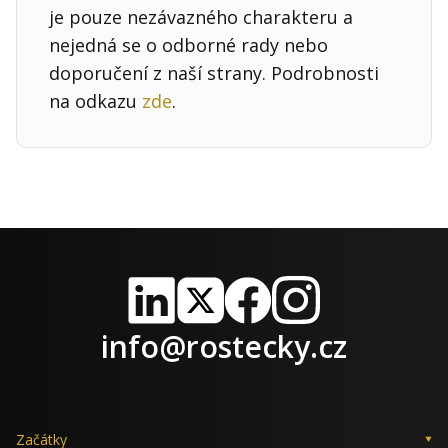
je pouze nezávazného charakteru a
nejedná se o odborné rady nebo
doporučení z naší strany. Podrobnosti
na odkazu
zde
.
LinkedIn
X
Facebook
Instagram
info@rostecky.cz
Začátky