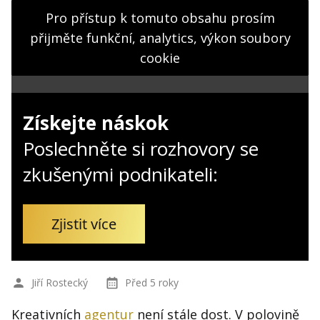
Kontakt
Pro přístup k tomuto obsahu prosím
Obchodní podmínky
přijměte funkční, analytics, výkon soubory
cookie
Hledaná fráze
Hledat
Získejte náskok
Poslechněte si rozhovory se
zkušenými podnikateli:
Zjistit více
Jiří Rostecký
Před 5 roky
Kreativních
agentur
není stále dost. V polovině