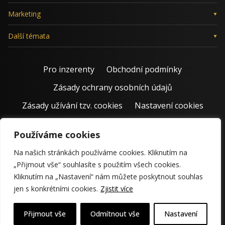
Marketing
Další témata
Pro inzerenty
Obchodní podmínky
Zásady ochrany osobních údajů
Zásady užívání tzv. cookies
Nastavení cookies
Používáme cookies
Na našich stránkách používáme cookies. Kliknutím na
„Přijmout vše“ souhlasíte s použitím všech cookies.
Kliknutím na „Nastavení“ nám můžete poskytnout souhlas
jen s konkrétními cookies.
Zjistit více
© 2011 – 2026 Jiří Rostecký | Inspiruje české podnikatele už 15
krásných let.
Přijmout vše
Odmítnout vše
Nastavení