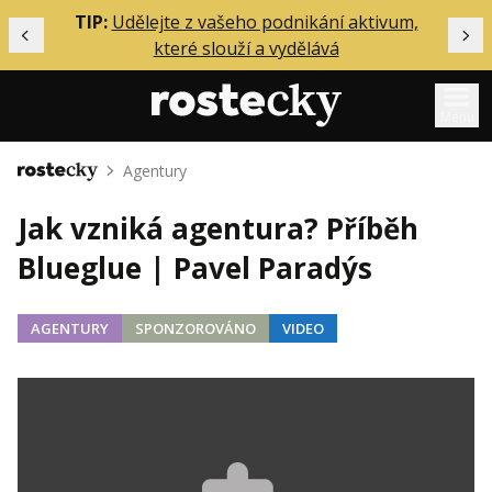
ělání
TIP:
Udělejte z vašeho podnikání aktivum,
Předchozí
Dal
které slouží a vydělává
Menu
Agentury
Domů
Mentoring
Jak vzniká agentura? Příběh
Podcasty
Blueglue | Pavel Paradýs
Solo
Akce
AGENTURY
SPONZOROVÁNO
VIDEO
Inzerce
O mně
Přihlášení