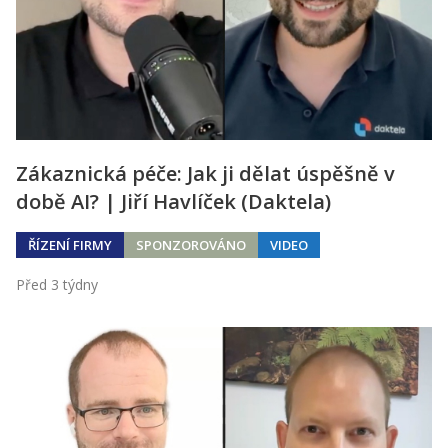
Zákaznická péče: Jak ji dělat úspěšně v
době AI? | Jiří Havlíček (Daktela)
ŘÍZENÍ FIRMY
SPONZOROVÁNO
VIDEO
Před 3 týdny