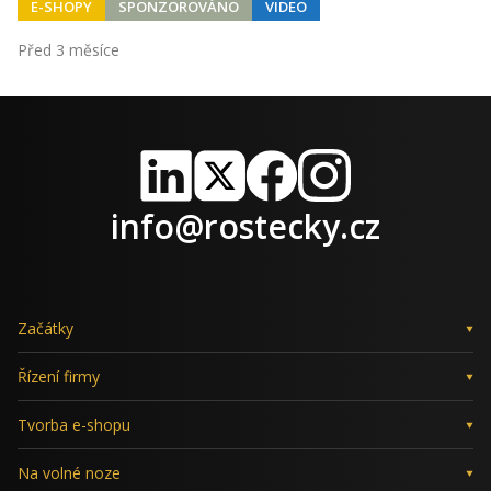
E-SHOPY
SPONZOROVÁNO
VIDEO
Před 3 měsíce
LinkedIn
X
Facebook
Instagram
info@rostecky.cz
Začátky
Řízení firmy
Tvorba e-shopu
Na volné noze