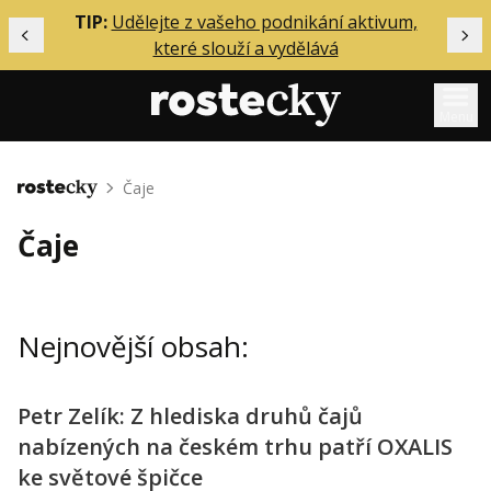
ělání
TIP:
Udělejte z vašeho podnikání aktivum,
Předchozí
Dal
které slouží a vydělává
Menu
Mentoring
Čaje
Domů
Podcasty
Čaje
Solo
Akce
Nejnovější obsah:
Inzerce
O mně
Petr Zelík: Z hlediska druhů čajů
nabízených na českém trhu patří OXALIS
Přihlášení
ke světové špičce