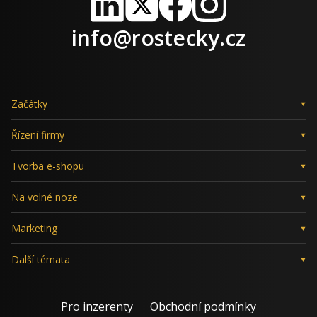
LinkedIn
X
Facebook
Instagram
info@rostecky.cz
Začátky
Řízení firmy
Tvorba e-shopu
Na volné noze
Marketing
Další témata
Pro inzerenty
Obchodní podmínky