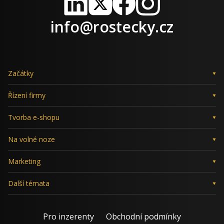
LinkedIn
X
Facebook
Instagram
info@rostecky.cz
Začátky
Řízení firmy
Tvorba e-shopu
Na volné noze
Marketing
Další témata
Pro inzerenty
Obchodní podmínky