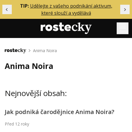
ělání
TIP:
Udělejte z vašeho podnikání aktivum,
Předchozí
Dal
které slouží a vydělává
Menu
Mentoring
Anima Noira
Domů
Podcasty
Anima Noira
Solo
Akce
Nejnovější obsah:
Inzerce
O mně
Jak podniká čarodějnice Anima Noira?
Přihlášení
Před 12 roky