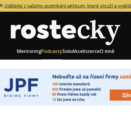
P:
Udělejte z vašeho podnikání aktivum, které slouží a vyděl
Mentoring
Podcasty
Solo
Akce
Inzerce
O mně
eting firmy
Role zakladatele/CEO
r zaměstnanců
Růst firmy
upnictví
Strategie firmy
od a prodej
Účetnictví a daně