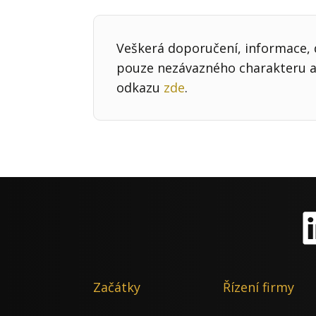
Veškerá doporučení, informace, d
pouze nezávazného charakteru a 
odkazu
zde
.
Li
Začátky
Řízení firmy