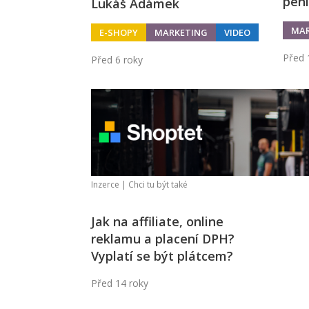
pen
Lukáš Adámek
MAR
E-SHOPY
MARKETING
VIDEO
Před 
Před 6 roky
Inzerce |
Chci tu být také
Jak na affiliate, online
reklamu a placení DPH?
Vyplatí se být plátcem?
Před 14 roky