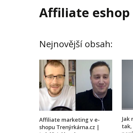
Hodnota firmy
Prode
Affiliate eshop
Interim management
Proje
Konkurenceschopnost firmy
Před
Krizové řízení firmy
Rest
Nejnovější obsah:
Management firmy
Řízen
Jak 
Affiliate marketing v e-
tak,
shopu Trenýrkárna.cz |