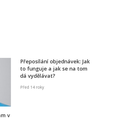
Já v médiích
Přeposílání objednávek: Jak
to funguje a jak se na tom
dá vydělávat?
Před 14 roky
ram v