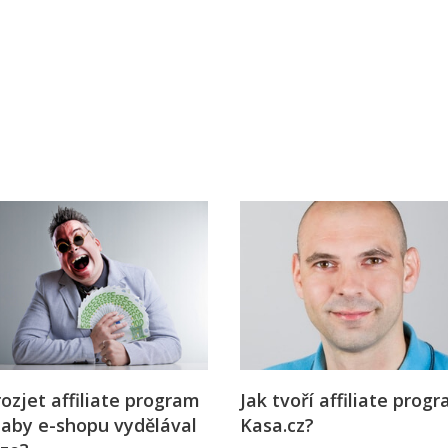
j firmy
Vedení lidí
ktové řízení
Vzdělávání manažerů
ání firmy nástupci
Zaměstnanecké akcie
rukturalizace podniku
Ziskovost firmy
í firmy
rozjet affiliate program
Jak tvoří affiliate prog
 aby e-shopu vydělával
Kasa.cz?