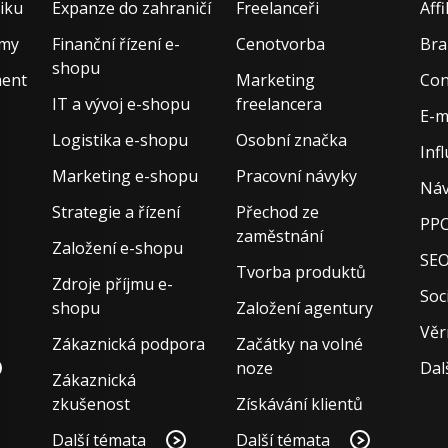
iku
Expanze do zahraničí
Freelanceři
Aff
rmy
Finanční řízení e-
Cenotvorba
Bra
shopu
ment
Marketing
Con
IT a vývoj e-shopu
freelancera
E-m
Logistika e-shopu
Osobní značka
Inf
Marketing e-shopu
Pracovní návyky
Náv
Strategie a řízení
Přechod ze
PPC
zaměstnání
Založení e-shopu
SE
Tvorba produktů
Zdroje příjmu e-
Soci
shopu
Založení agentury
Věr
Zákaznická podpora
Začátky na volné
noze
Dal
Zákaznická
zkušenost
Získávání klientů
Další témata
Další témata