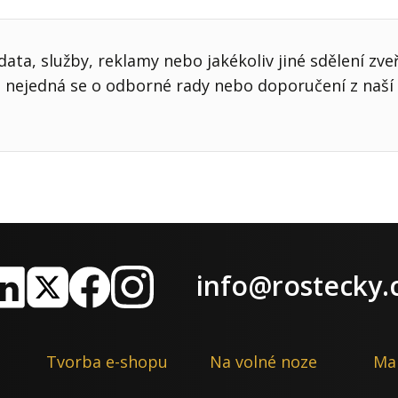
ata, služby, reklamy nebo jakékoliv jiné sdělení zve
nejedná se o odborné rady nebo doporučení z naší 
info@rostecky.
nkedIn
X
Facebook
Instagram
Tvorba e-shopu
Na volné noze
Ma