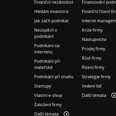
Finanční nezávislost
Financování podn
Hledám investora
Finanční řízení fi
Jak začít podnikat
Interim manage
Neúspěch v
Krize firmy
podnikání
Nástupnictví
Podnikání na
Prodej firmy
internetu
Růst firmy
Podnikání při
mateřské
Řízení firmy
Podnikání při studiu
Strategie firmy
Startupy
Vedení lidí
Vlastní e-shop
Další témata
Založení firmy
Další témata