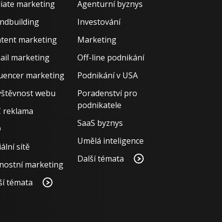
iliate marketing
Agenturní byznys
ndbuilding
Investování
tent marketing
Marketing
ail marketing
Off-line podnikání
luencer marketing
Podnikání v USA
štěvnost webu
Poradenství pro
podnikatele
 reklama
SaaS byznys
O
Umělá inteligence
ální sítě
Další témata
nostní marketing
ší témata