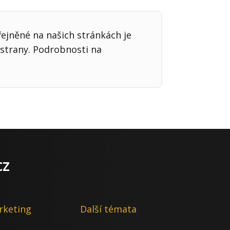
řejněné na našich stránkách je
strany. Podrobnosti na
cz
rketing
Další témata