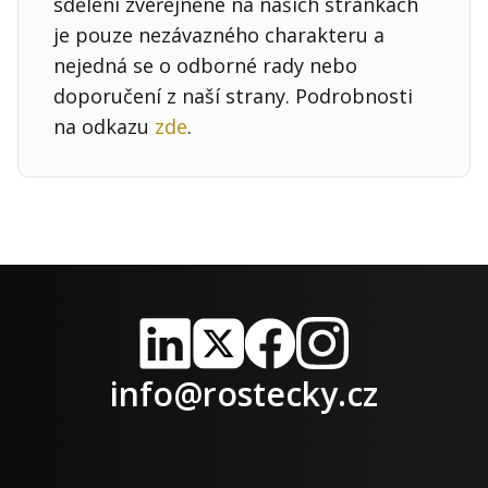
sdělení zveřejněné na našich stránkách
je pouze nezávazného charakteru a
nejedná se o odborné rady nebo
doporučení z naší strany. Podrobnosti
na odkazu
zde
.
LinkedIn
X
Facebook
Instagram
info@rostecky.cz