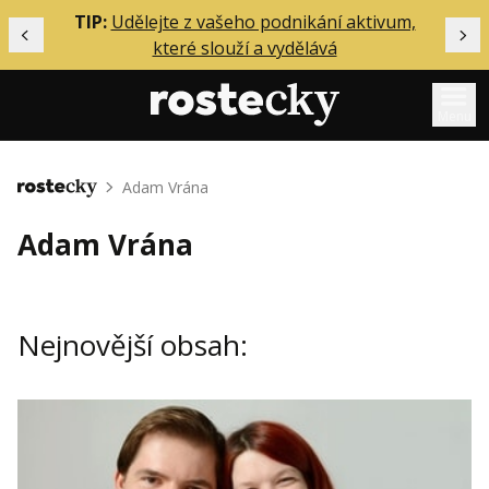
ělání
TIP:
Udělejte z vašeho podnikání aktivum,
Předchozí
Dal
které slouží a vydělává
Menu
Mentoring
Adam Vrána
Domů
Podcasty
Adam Vrána
Solo
Akce
Nejnovější obsah:
Inzerce
O mně
Přihlášení