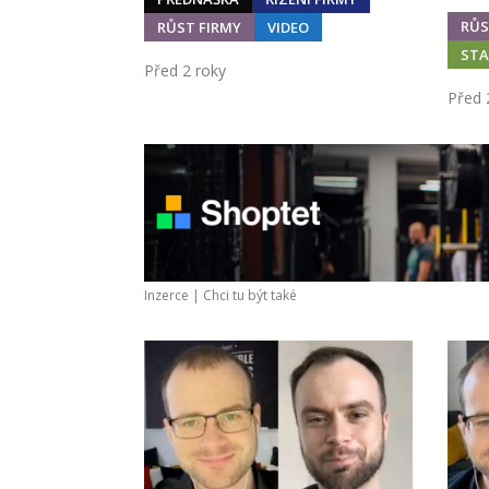
RŮS
RŮST FIRMY
VIDEO
STA
Před 2 roky
Před 
Inzerce |
Chci tu být také