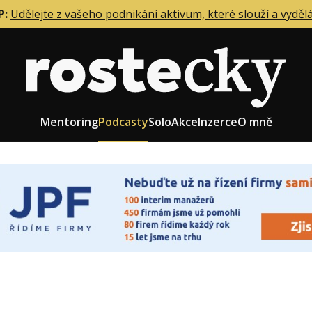
P:
Udělejte z vašeho podnikání aktivum, které slouží a vyděl
Mentoring
Podcasty
Solo
Akce
Inzerce
O mně
eting firmy
Role zakladatele/CEO
r zaměstnanců
Růst firmy
upnictví
Strategie firmy
od a prodej
Účetnictví a daně