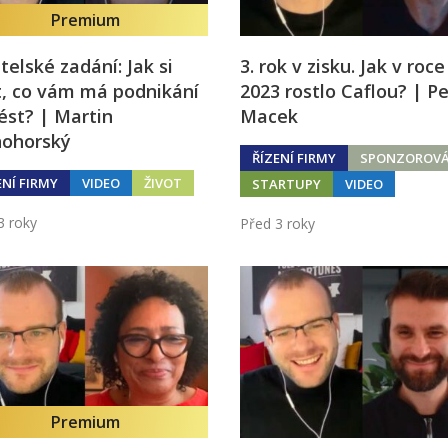
Premium
telské zadání: Jak si
3. rok v zisku. Jak v roce
t, co vám má podnikání
2023 rostlo Caflou? | Pe
ést? | Martin
Macek
nohorský
ŘÍZENÍ FIRMY
SPONZOROV
ENÍ FIRMY
VIDEO
ŽIVOT
STARTUPY
VIDEO
3 roky
Před 3 roky
Premium