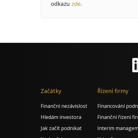
odkazu
zde
.
Li
Začátky
Řízení firmy
Finanční nezávislost
Financování podn
Hledám investora
Finanční řízení fi
Jak začít podnikat
Interim manage