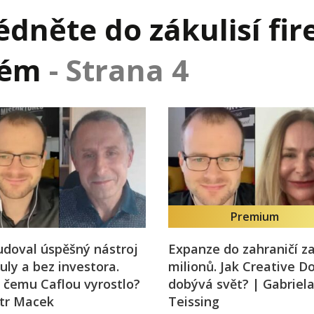
j firmy
Vedení lidí
dněte do zákulisí fir
ktové řízení
Vzdělávání manažerů
kém
- Strana 4
ání firmy nástupci
Zaměstnanecké akcie
rukturalizace podniku
Ziskovost firmy
í firmy
Premium
doval úspěšný nástroj
Expanze do zahraničí z
uly a bez investora.
milionů. Jak Creative D
 čemu Caflou vyrostlo?
dobývá svět? | Gabriel
etr Macek
Teissing