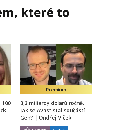
em, které to
Já v médiích
Premium
a 100
3,3 miliardy dolarů ročně.
ock
Jak se Avast stal součástí
a
Gen? | Ondřej Vlček
RŮST FIRMY
VIDEO