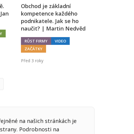
ě.
Obchod je základní
 Jan
kompetence každého
podnikatele. Jak se ho
naučit? | Martin Nedvěd
Y
RŮST FIRMY
VIDEO
ZAČÁTKY
Před 3 roky
alší
řejněné na našich stránkách je
strany. Podrobnosti na