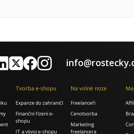
info@rostecky.
nkedIn
X
Facebook
Instagram
Tvorba e-shopu
Na volné noze
Ma
iku
Expanze do zahraničí
Freelanceři
Aff
rmy
Finanční řízení e-
Cenotvorba
Bra
shopu
ment
Marketing
Con
IT a vývoj e-shopu
freelancera