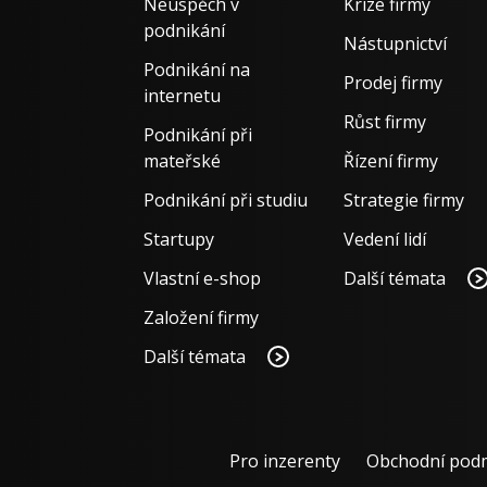
Neúspěch v
Krize firmy
podnikání
Nástupnictví
Podnikání na
Prodej firmy
internetu
Růst firmy
Podnikání při
mateřské
Řízení firmy
Podnikání při studiu
Strategie firmy
Startupy
Vedení lidí
Vlastní e-shop
Další témata
Založení firmy
Další témata
Pro inzerenty
Obchodní pod