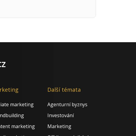
cz
rketing
Další témata
iliate marketing
Agenturní byznys
ndbuilding
Investování
tent marketing
Marketing