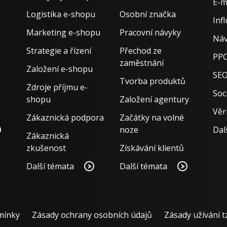
E-m
Logistika e-shopu
Osobní značka
Inf
Marketing e-shopu
Pracovní návyky
Náv
Strategie a řízení
Přechod ze
PPC
zaměstnání
Založení e-shopu
SE
Tvorba produktů
Zdroje příjmu e-
Soci
shopu
Založení agentury
Věr
Zákaznická podpora
Začátky na volné
noze
Dal
Zákaznická
zkušenost
Získávání klientů
Další témata
Další témata
mínky
Zásady ochrany osobních údajů
Zásady užívání t