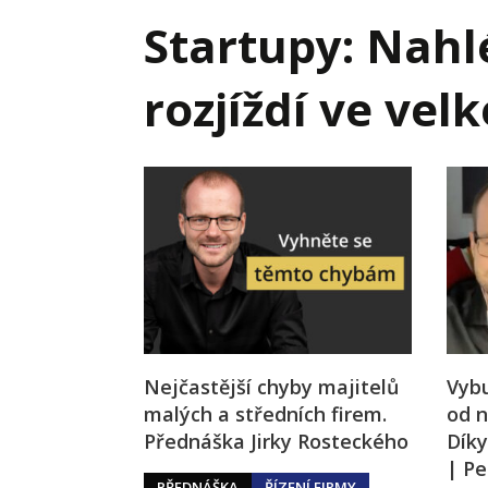
Hodnota firmy
Prode
Startupy: Nahlé
Interim management
Proje
rozjíždí ve vel
Konkurenceschopnost firmy
Před
Krizové řízení firmy
Rest
Management firmy
Řízen
Nejčastější chyby majitelů
Vybu
malých a středních firem.
od n
Přednáška Jirky Rosteckého
Díky
| P
PŘEDNÁŠKA
ŘÍZENÍ FIRMY