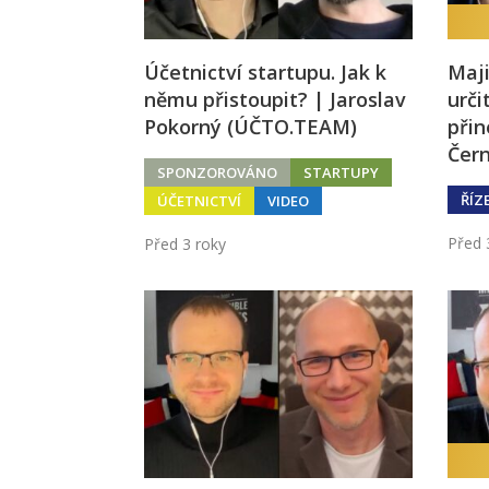
Účetnictví startupu. Jak k
Maji
němu přistoupit? | Jaroslav
urči
Pokorný (ÚČTO.TEAM)
přin
Čer
SPONZOROVÁNO
STARTUPY
ŘÍZ
ÚČETNICTVÍ
VIDEO
Před 
Před 3 roky