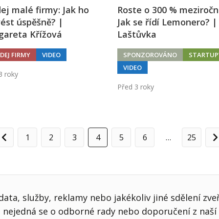
ej malé firmy: Jak ho
Roste o 300 % meziročn
ést úspěšně? |
Jak se řídí Lemonero? |
gareta Křížová
Laštůvka
DEJ FIRMY
VIDEO
SPONZOROVÁNO
STARTUP
VIDEO
3 roky
Před 3 roky
1
2
3
4
5
6
…
25
Předchozí
D
ata, služby, reklamy nebo jakékoliv jiné sdělení zve
nejedná se o odborné rady nebo doporučení z naší 