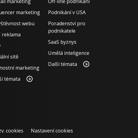
ail marketing
Off-line podnikání
luencer marketing
Podnikání v USA
štěvnost webu
Poradenství pro
podnikatele
 reklama
SaaS byznys
O
Umělá inteligence
ální sítě
Další témata
nostní marketing
ší témata
zv. cookies
Nastavení cookies