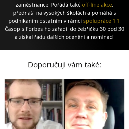
zaměstnance. Pořádá také
off-line akce
,
přednáší na vysokých školách a pomáhá s
podnikáním ostatním v rámci
spolupráce 1:1
.
Časopis Forbes ho zařadil do žebříčku 30 pod 30
a získal řadu dalších ocenění a nominací.
Doporučuji vám také: