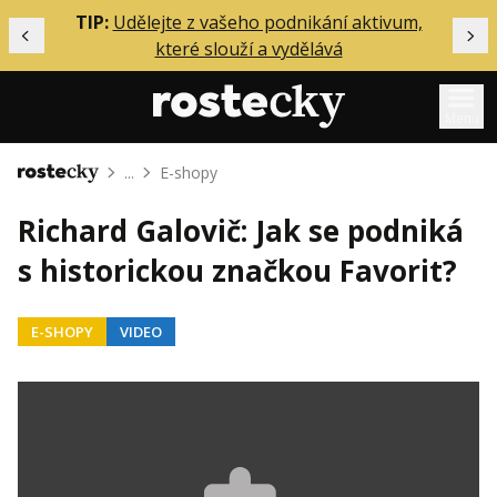
ělání
TIP:
Udělejte z vašeho podnikání aktivum,
Předchozí
Dal
které slouží a vydělává
Menu
...
E-shopy
Domů
Mentoring
Richard Galovič: Jak se podniká
Podcasty
s historickou značkou Favorit?
Solo
Akce
E-SHOPY
VIDEO
Inzerce
O mně
Přihlášení