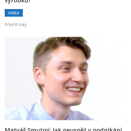
výrobků?
VIDEO
Před 8 roky
Matyáš Smutný: Jak neuspět v podnikání