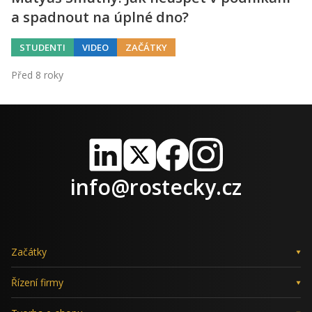
a spadnout na úplné dno?
STUDENTI
VIDEO
ZAČÁTKY
Před 8 roky
LinkedIn
X
Facebook
Instagram
info@rostecky.cz
Začátky
Řízení firmy