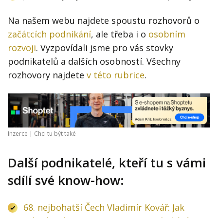
Na našem webu najdete spoustu rozhovorů o
začátcích podnikání
, ale třeba i o
osobním
rozvoji
. Vyzpovídali jsme pro vás stovky
podnikatelů a dalších osobností. Všechny
rozhovory najdete
v této rubrice
.
Inzerce |
Chci tu být také
Další podnikatelé, kteří tu s vámi
sdílí své know-how:
68. nejbohatší Čech Vladimír Kovář: Jak