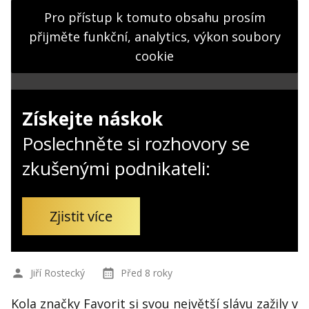
Kontakt
Pro přístup k tomuto obsahu prosím
Obchodní podmínky
přijměte funkční, analytics, výkon soubory
cookie
Hledaná fráze
Hledat
Získejte náskok
Poslechněte si rozhovory se
zkušenými podnikateli:
Zjistit více
Jiří Rostecký
Před 8 roky
Kola značky Favorit si svou největší slávu zažily v