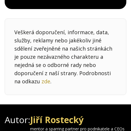
Pocket
Linkedin
X
Sdílet
Veškerá doporučení, informace, data,
služby, reklamy nebo jakékoliv jiné
sdělení zveřejněné na našich stránkách
je pouze nezávazného charakteru a
nejedná se o odborné rady nebo
doporučení z naší strany. Podrobnosti
na odkazu
zde
.
Autor:
Jiří Rostecký
mentor a sparring partner pro podnikatele a CEOs