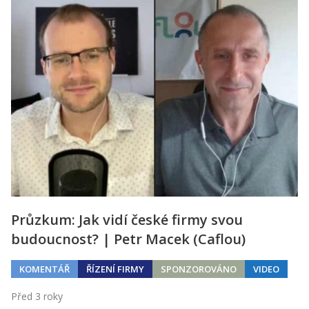
Průzkum: Jak vidí české firmy svou
budoucnost? | Petr Macek (Caflou)
KOMENTÁŘ
ŘÍZENÍ FIRMY
SPONZOROVÁNO
VIDEO
Před 3 roky