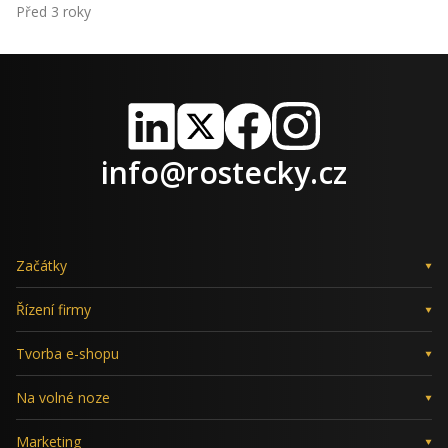
Před 3 roky
LinkedIn
X
Facebook
Instagram
info@rostecky.cz
Začátky
Řízení firmy
Tvorba e-shopu
Na volné noze
Marketing