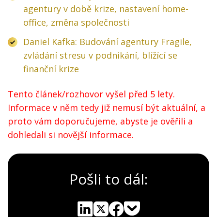
agentury v době krize, nastavení home-
office, změna společnosti
Daniel Kafka: Budování agentury Fragile,
zvládání stresu v podnikání, blížící se
finanční krize
Tento článek/rozhovor vyšel před 5 lety.
Informace v něm tedy již nemusí být aktuální, a
proto vám doporučujeme, abyste je ověřili a
dohledali si novější informace.
Pošli to dál: