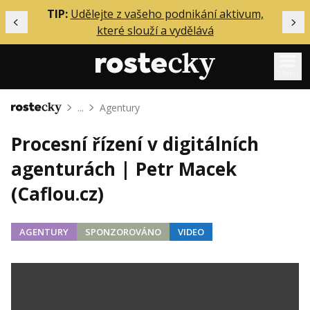
ělání
TIP:
Udělejte z vašeho podnikání aktivum,
Předchozí
Dal
které slouží a vydělává
Menu
...
Agentury
Domů
Mentoring
Procesní řízení v digitálních
Podcasty
agenturách | Petr Macek
Solo
(Caflou.cz)
Akce
Inzerce
AGENTURY
SPONZOROVÁNO
VIDEO
O mně
Přihlášení