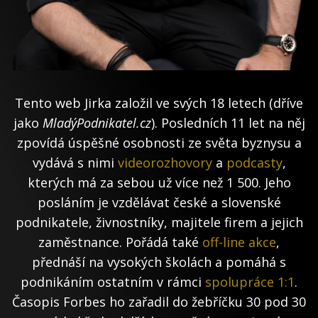
Tento web Jirka založil ve svých 18 letech (dříve
jako
MladýPodnikatel.cz
). Posledních 11 let na něj
zpovídá úspěšné osobnosti ze světa byznysu a
vydává s nimi
videorozhovory
a
podcasty
,
kterých má za sebou už více než 1 500. Jeho
posláním je vzdělávat české a slovenské
podnikatele, živnostníky, majitele firem a jejich
zaměstnance. Pořádá také
off-line akce
,
přednáší na vysokých školách a pomáhá s
podnikáním ostatním v rámci
spolupráce 1:1
.
Časopis Forbes ho zařadil do žebříčku 30 pod 30