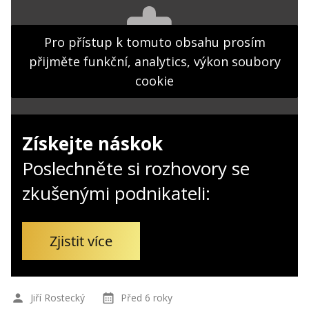
Kontakt
Obchodní podmínky
Pro přístup k tomuto obsahu prosím
přijměte funkční, analytics, výkon soubory
Hledaná fráze
Hledat
cookie
Získejte náskok
Poslechněte si rozhovory se
zkušenými podnikateli:
Zjistit více
Jiří Rostecký
Před 6 roky