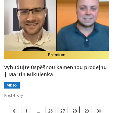
Premium
Vybudujte úspěšnou kamennou prodejnu
| Martin Mikulenka
VIDEO
Před 4 roky
1
…
26
27
28
29
30