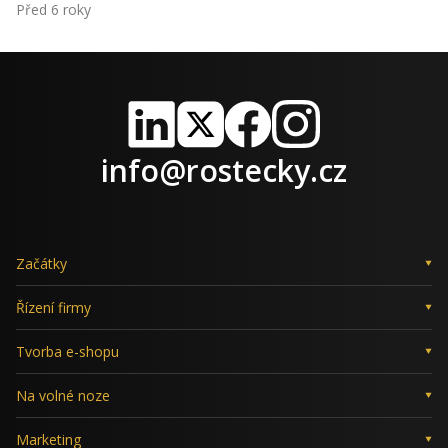
Před 6 roky
LinkedIn
X
Facebook
Instagram
info@rostecky.cz
Začátky
Řízení firmy
Tvorba e-shopu
Na volné noze
Marketing