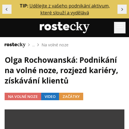
ělání
TIP:
Udělejte z vašeho podnikání aktivum,
Předchozí
Dal
které slouží a vydělává
Menu
...
Na volné noze
Domů
Mentoring
Olga Rochowanská: Podnikání
Podcasty
na volné noze, rozjezd kariéry,
Solo
získávání klientů
Akce
Inzerce
NA VOLNÉ NOZE
VIDEO
ZAČÁTKY
O mně
Přihlášení