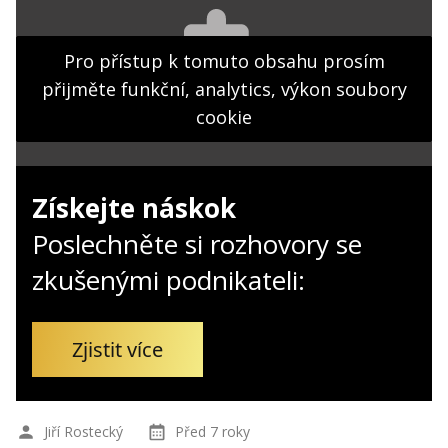
Kontakt
Obchodní podmínky
Pro přístup k tomuto obsahu prosím
přijměte funkční, analytics, výkon soubory
Hledaná fráze
Hledat
cookie
Získejte náskok
Poslechněte si rozhovory se
zkušenými podnikateli:
Zjistit více
Jiří Rostecký
Před 7 roky