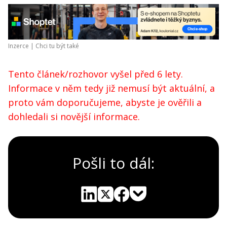
Inzerce |
Chci tu být také
Tento článek/rozhovor vyšel před 6 lety.
Informace v něm tedy již nemusí být aktuální, a
proto vám doporučujeme, abyste je ověřili a
dohledali si novější informace.
Pošli to dál:
Pocket
Linkedin
X
Sdílet