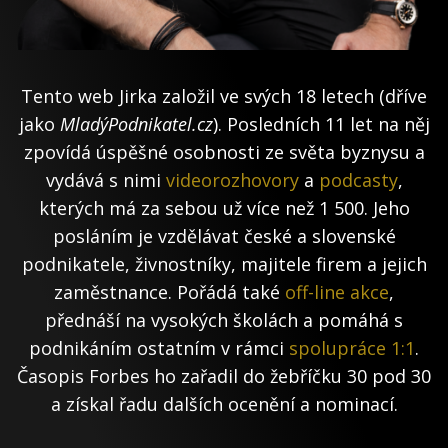
Tento web Jirka založil ve svých 18 letech (dříve
jako
MladýPodnikatel.cz
). Posledních 11 let na něj
zpovídá úspěšné osobnosti ze světa byznysu a
vydává s nimi
videorozhovory
a
podcasty
,
kterých má za sebou už více než 1 500. Jeho
posláním je vzdělávat české a slovenské
podnikatele, živnostníky, majitele firem a jejich
zaměstnance. Pořádá také
off-line akce
,
přednáší na vysokých školách a pomáhá s
podnikáním ostatním v rámci
spolupráce 1:1
.
Časopis Forbes ho zařadil do žebříčku 30 pod 30
a získal řadu dalších ocenění a nominací.