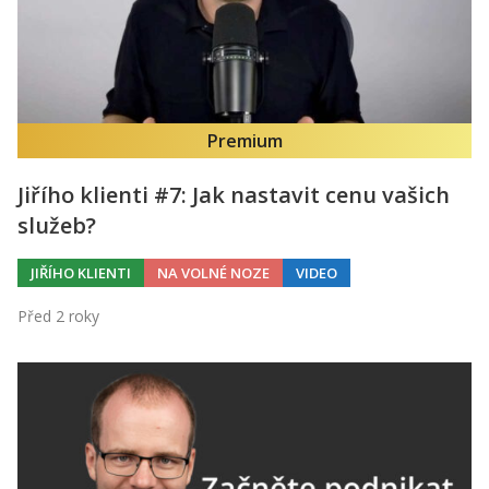
Kontakt
Obchodní podmínky
Hledaná fráze
Hledat
Premium
Jiřího klienti #7: Jak nastavit cenu vašich
služeb?
JIŘÍHO KLIENTI
NA VOLNÉ NOZE
VIDEO
Před 2 roky