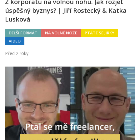
Z korporátu na volnou nohu. Jak rozjet
úspěšný byznys? | Jiří Rostecký & Katka
Lusková
DELŠÍ FORMÁT
NA VOLNÉ NOZE
PTÁTE SE JIRKY
VIDEO
Před 2 roky