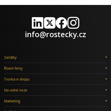
LinkedIn
X
Facebook
Instagram
info@rostecky.cz
Začátky
Řízení firmy
Tvorba e-shopu
Na volné noze
Marketing