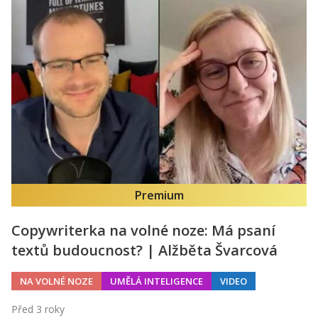
Premium
Copywriterka na volné noze: Má psaní
textů budoucnost? | Alžběta Švarcová
NA VOLNÉ NOZE
UMĚLÁ INTELIGENCE
VIDEO
Před 3 roky