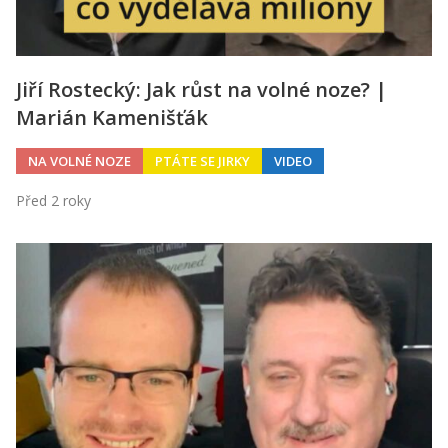
Jiří Rostecký: Jak růst na volné noze? |
Marián Kamenišťák
NA VOLNÉ NOZE
PTÁTE SE JIRKY
VIDEO
Před 2 roky