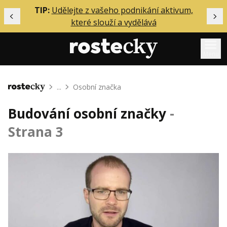
ělání
TIP:
Udělejte z vašeho podnikání aktivum,
Předchozí
Dal
které slouží a vydělává
Menu
Mentoring
...
Osobní značka
Domů
Podcasty
Budování osobní značky
-
Solo
Strana 3
Akce
Inzerce
O mně
Přihlášení