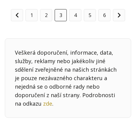
1
2
3
4
5
6
Předchozí
Další
Veškerá doporučení, informace, data,
služby, reklamy nebo jakékoliv jiné
sdělení zveřejněné na našich stránkách
je pouze nezávazného charakteru a
nejedná se o odborné rady nebo
doporučení z naší strany. Podrobnosti
na odkazu
zde
.