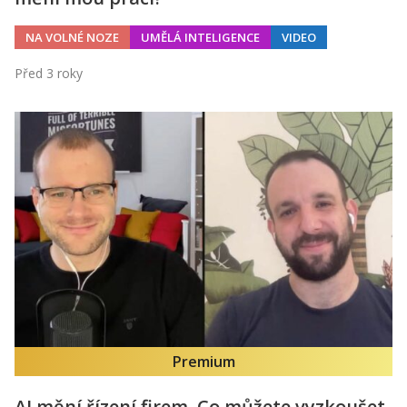
NA VOLNÉ NOZE
UMĚLÁ INTELIGENCE
VIDEO
Před 3 roky
Premium
AI mění řízení firem. Co můžete vyzkoušet