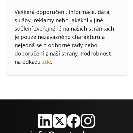
Veškerá doporučení, informace, data,
služby, reklamy nebo jakékoliv jiné
sdělení zveřejněné na našich stránkách
je pouze nezávazného charakteru a
nejedná se o odborné rady nebo
doporučení z naší strany. Podrobnosti
na odkazu
zde
.
LinkedIn
X
Facebook
Instagram