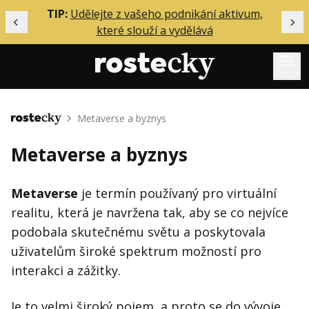
ělání
TIP:
Udělejte z vašeho podnikání aktivum,
Předchozí
Dal
které slouží a vydělává
Menu
Mentoring
Metaverse a byznys
Domů
Podcasty
Metaverse a byznys
Solo
Akce
Metaverse
je termín používaný pro virtuální
realitu, která je navržena tak, aby se co nejvíce
Inzerce
podobala skutečnému světu a poskytovala
O mně
uživatelům široké spektrum možností pro
interakci a zážitky.
Přihlášení
Je to velmi široký pojem, a proto se do vývoje