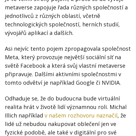
Kontakt
metaverse zapojuje řada různých společností a
Obchodní podmínky
jednotlivců z různých oblastí, včetně
technologických společností, herních studií,
Hledaná fráze
Hledat
vývojářů aplikací a dalších.
Asi nejvíc tento pojem zpropagovala společnost
Meta, který provozuje největší sociální síť na
světě Facebook a která svůj vlastní metaverse
připravuje. Dalšími aktivními společnostmi v
tomto odvětví je například Google či NVIDIA.
Odhaduje se, že do budoucna bude virtuální
realita hrát v životě lidí významnou roli. Michal
Illich například
v našem rozhovoru naznačil
, že
lidé už nebudou nakupovat oblečení jen ve
fyzické podobě, ale také v digitální pro své