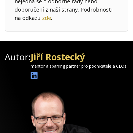
nejedná se o odborné rady nebo
doporučení z naší strany. Podrobnosti
na odkazu
zde
.
Autor:
Jiří Rostecký
mentor a sparring partner pro podnikatele a CEOs