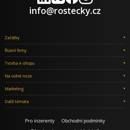
LinkedIn
X
Facebook
Instagram
info@rostecky.cz
Začátky
Řízení firmy
Tvorba e-shopu
Na volné noze
Marketing
Další témata
Pro inzerenty
Obchodní podmínky