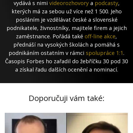
vydává s nimi
videorozhovory
a
podcasty
,
kterých má za sebou už více než 1 500. Jeho
posláním je vzdělávat české a slovenské
podnikatele, živnostníky, majitele firem a jejich
zaměstnance. Pořádá také
off-line akce
,
přednáší na vysokých školách a pomáhá s
podnikáním ostatním v rámci
spolupráce 1:1
.
Časopis Forbes ho zařadil do žebříčku 30 pod 30
a získal řadu dalších ocenění a nominací.
Doporučuji vám také: