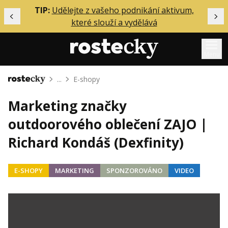
ělání
TIP:
Udělejte z vašeho podnikání aktivum,
Předchozí
Dal
které slouží a vydělává
Menu
...
E-shopy
Domů
Mentoring
Marketing značky
Podcasty
outdoorového oblečení ZAJO |
Solo
Richard Kondáš (Dexfinity)
Akce
Inzerce
E-SHOPY
MARKETING
SPONZOROVÁNO
VIDEO
O mně
Přihlášení