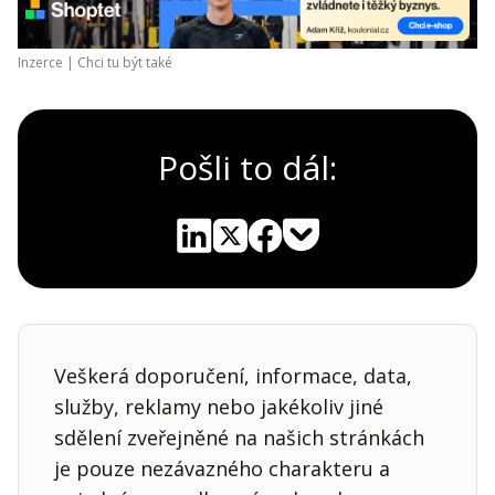
Inzerce |
Chci tu být také
Pošli to dál:
Pocket
Linkedin
X
Sdílet
Veškerá doporučení, informace, data,
služby, reklamy nebo jakékoliv jiné
sdělení zveřejněné na našich stránkách
je pouze nezávazného charakteru a