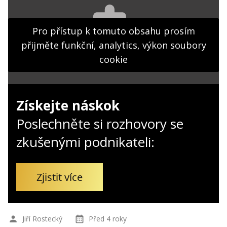
Kontakt
Obchodní podmínky
Pro přístup k tomuto obsahu prosím
přijměte funkční, analytics, výkon soubory
Hledaná fráze
Hledat
cookie
Získejte náskok
Poslechněte si rozhovory se
zkušenými podnikateli:
Zjistit více
Jiří Rostecký
Před 4 roky