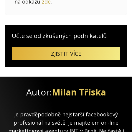
na odkazu
zde
.
Učte se od zkušených podnikatelů
ZJISTIT VÍCE
Autor:
Milan Tříska
Je pravděpodobně nejstarší facebookový
profesionál na světě. Je majitelem on-line
marketingové agentury INT v Brně. Nejčastěji