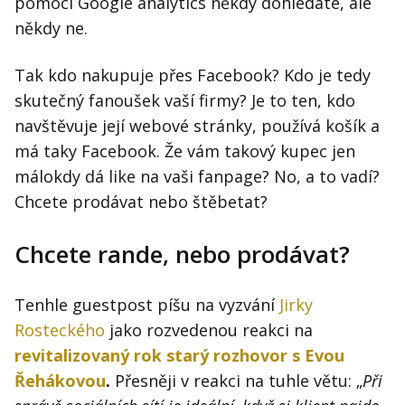
pomocí Google analytics někdy dohledáte, ale
někdy ne.
Tak kdo nakupuje přes Facebook? Kdo je tedy
skutečný fanoušek vaší firmy? Je to ten, kdo
navštěvuje její webové stránky, používá košík a
má taky Facebook. Že vám takový kupec jen
málokdy dá like na vaši fanpage? No, a to vadí?
Chcete prodávat nebo štěbetat?
Chcete rande, nebo prodávat?
Tenhle guestpost píšu na vyzvání
Jirky
Rosteckého
jako rozvedenou reakci na
revitalizovaný rok starý rozhovor s Evou
Řehákovou
.
Přesněji v reakci na tuhle větu: „
Při