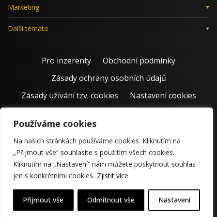
Marketing
Další témata
Pro inzerenty
Obchodní podmínky
Zásady ochrany osobních údajů
Zásady užívání tzv. cookies
Nastavení cookies
Používáme cookies
Na našich stránkách používáme cookies. Kliknutím na
„Přijmout vše“ souhlasíte s použitím všech cookies.
Kliknutím na „Nastavení“ nám můžete poskytnout souhlas
jen s konkrétními cookies.
Zjistit více
© 2011 – 2026 Jiří Rostecký | Inspiruje české podnikatele už 15
krásných let.
Přijmout vše
Odmítnout vše
Nastavení