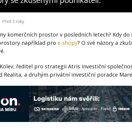
ory se zkušenými podnikateli:
Před 3 roky
ájmy komerčních prostor v posledních letech? Kdy do 
 prostory například pro
e-shopy
? O své názory a zkuš
é.
lev, ředitel pro strategii Atris investiční společnos
 Realita, a druhým privátní investiční poradce Mar