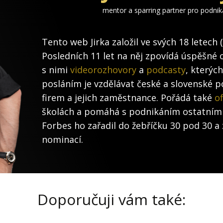
mentor a sparring partner pro podni
Tento web Jirka založil ve svých 18 letech 
Posledních 11 let na něj zpovídá úspěšné 
s nimi
videorozhovory
a
podcasty
, kterýc
posláním je vzdělávat české a slovenské po
firem a jejich zaměstnance. Pořádá také
of
školách a pomáhá s podnikáním ostatním
Forbes ho zařadil do žebříčku 30 pod 30 a 
nominací.
Doporučuji vám také: