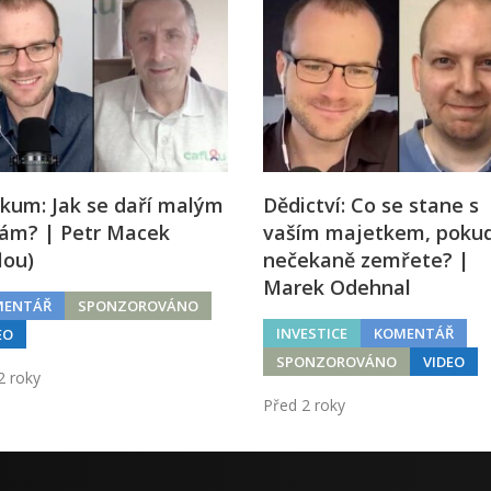
kum: Jak se daří malým
Dědictví: Co se stane s
mám? | Petr Macek
vaším majetkem, poku
lou)
nečekaně zemřete? |
Marek Odehnal
MENTÁŘ
SPONZOROVÁNO
INVESTICE
KOMENTÁŘ
EO
SPONZOROVÁNO
VIDEO
2 roky
Před 2 roky