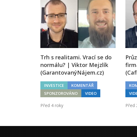
Trh s realitami. Vrací se do
Průz
normálu? | Viktor Mejzlík
fir
(GarantovanýNájem.cz)
(Caf
INVESTICE
KOMENTÁŘ
KO
SPONZOROVÁNO
VIDEO
VID
Před 4 roky
Před 