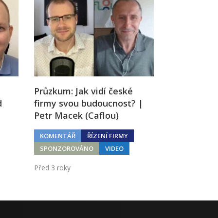
Průzkum: Jak vidí české
d
firmy svou budoucnost? |
Petr Macek (Caflou)
KOMENTÁŘ
ŘÍZENÍ FIRMY
SPONZOROVÁNO
VIDEO
Před 3 roky