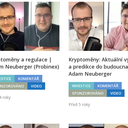
ptoměny a regulace |
Kryptoměny: Aktuální v
m Neuberger (Probinex)
a predikce do budoucna
Adam Neuberger
ESTICE
KOMENTÁŘ
INVESTICE
KOMENTÁŘ
ONZOROVÁNO
VIDEO
SPONZOROVÁNO
VIDEO
4 roky
Před 5 roky