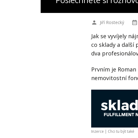
Poslechněte si rozhov
Jiří Rostecký
Jak se vyvíjely n
co sklady a další
dva profesionálov
Prvním je Roman Ko
nemovitostní fond
Inzerce |
Chci tu být také