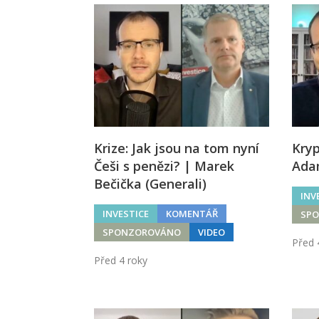
Krize: Jak jsou na tom nyní
Kry
Češi s penězi? | Marek
Ada
Bečička (Generali)
INV
INVESTICE
KOMENTÁŘ
SP
SPONZOROVÁNO
VIDEO
Před 
Před 4 roky