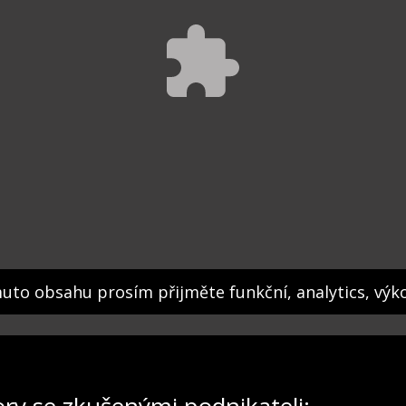
muto obsahu prosím přijměte funkční, analytics, výk