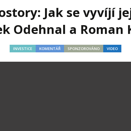
j firmy
Vedení lidí
story: Jak se vyvíjí je
ktové řízení
Vzdělávání manažerů
k Odehnal a Roman 
ání firmy nástupci
Zaměstnanecké akcie
rukturalizace podniku
Ziskovost firmy
INVESTICE
KOMENTÁŘ
SPONZOROVÁNO
VIDEO
í firmy