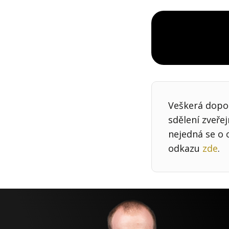
Veškerá dopor
sdělení zveře
nejedná se o 
odkazu
zde
.