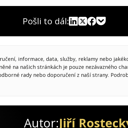
Pošli to dál:
Pocket
Linkedin
X
Sdílet
učení, informace, data, služby, reklamy nebo jakékol
jněné na našich stránkách je pouze nezávazného cha
odborné rady nebo doporučení z naší strany. Podro
Autor:
Jiří Rosteck