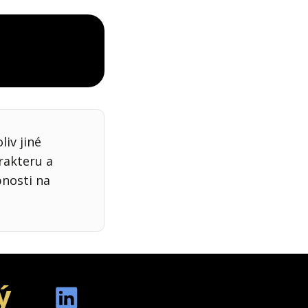
iv jiné
rakteru a
bnosti na
ý