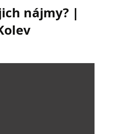
jich nájmy? |
Kolev
Já v médiích