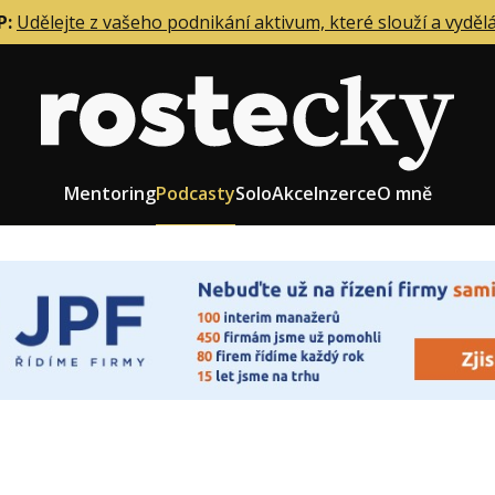
P:
Udělejte z vašeho podnikání aktivum, které slouží a vyděl
Mentoring
Podcasty
Solo
Akce
Inzerce
O mně
eting firmy
Role zakladatele/CEO
r zaměstnanců
Růst firmy
upnictví
Strategie firmy
od a prodej
Účetnictví a daně