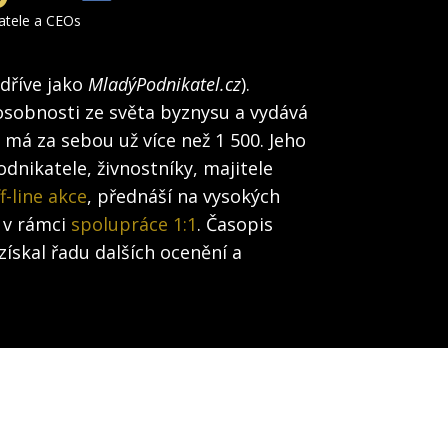
katele a CEOs
(dříve jako
MladýPodnikatel.cz
).
osobnosti ze světa byznysu a vydává
h má za sebou už více než 1 500. Jeho
dnikatele, živnostníky, majitele
f-line akce
, přednáší na vysokých
 v rámci
spolupráce 1:1
. Časopis
získal řadu dalších ocenění a