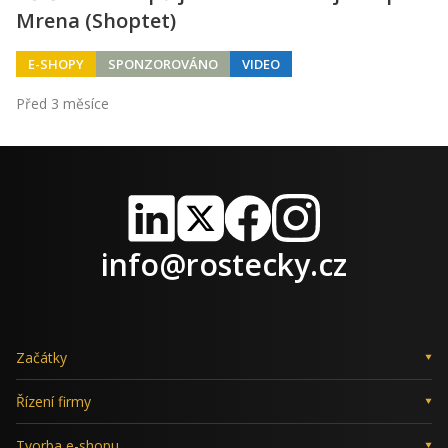
Mrena (Shoptet)
E-SHOPY
SPONZOROVÁNO
VIDEO
Před 3 měsíce
LinkedIn
X
Facebook
Instagram
info@rostecky.cz
Začátky
Řízení firmy
Tvorba e-shopu