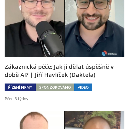
Zákaznická péče: Jak ji dělat úspěšně v
době AI? | Jiří Havlíček (Daktela)
ŘÍZENÍ FIRMY
SPONZOROVÁNO
VIDEO
Před 3 týdny