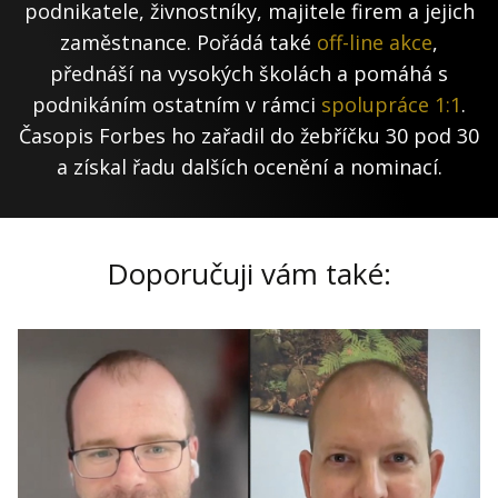
podnikatele, živnostníky, majitele firem a jejich
zaměstnance. Pořádá také
off-line akce
,
přednáší na vysokých školách a pomáhá s
podnikáním ostatním v rámci
spolupráce 1:1
.
Časopis Forbes ho zařadil do žebříčku 30 pod 30
a získal řadu dalších ocenění a nominací.
Doporučuji vám také: