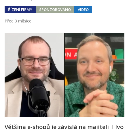
ŘÍZENÍ FIRMY
SPONZOROVÁNO
VIDEO
Před 3 měsíce
Většina e-shopů je závislá na majiteli | Ivo