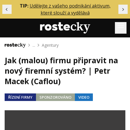
ělání
TIP:
Udělejte z vašeho podnikání aktivum,
Předchozí
Dal
které slouží a vydělává
Menu
...
Agentury
Domů
Mentoring
Jak (malou) firmu připravit na
Podcasty
nový firemní systém? | Petr
Solo
Macek (Caflou)
Akce
Inzerce
ŘÍZENÍ FIRMY
SPONZOROVÁNO
VIDEO
O mně
Přihlášení