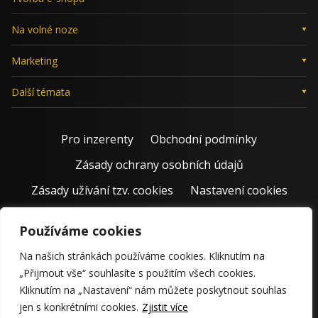
Na volné noze
Marketing
Další témata
Pro inzerenty
Obchodní podmínky
Zásady ochrany osobních údajů
Zásady užívání tzv. cookies
Nastavení cookies
Používáme cookies
Na našich stránkách používáme cookies. Kliknutím na
„Přijmout vše“ souhlasíte s použitím všech cookies.
Kliknutím na „Nastavení“ nám můžete poskytnout souhlas
jen s konkrétními cookies.
Zjistit více
© 2011 – 2026 Jiří Rostecký | Inspiruje české podnikatele už 15