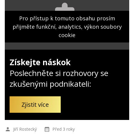
Kontakt
Obchodní podmínky
Pro přístup k tomuto obsahu prosím
přijměte funkční, analytics, výkon soubory
Hledaná fráze
Hledat
cookie
Získejte náskok
Poslechněte si rozhovory se
zkušenými podnikateli:
Zjistit více
Jiří Rostecký
Před 3 roky