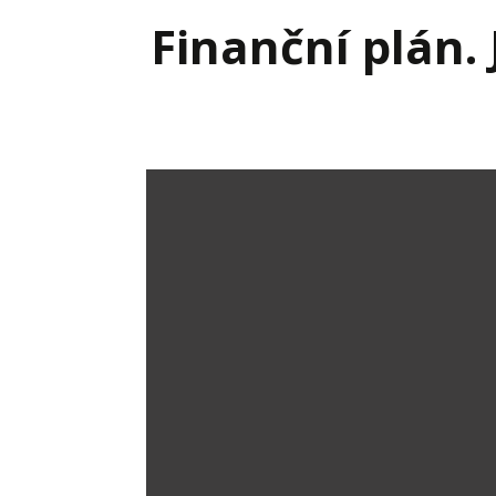
Hodnota firmy
Prode
Finanční plán. 
Interim management
Proje
Konkurenceschopnost firmy
Před
Krizové řízení firmy
Rest
Management firmy
Řízen