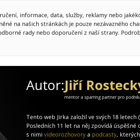
učení, informace, data, služby, reklamy nebo jakékol
jněné na našich stránkách je pouze nezávazného cha
odborné rady nebo doporučení z naší strany. Podro
Autor:
Jiří Rosteck
mentor a sparring partner pro podni
Tento web Jirka založil ve svých 18 letech 
Posledních 11 let na něj zpovídá úspěšné 
s nimi
videorozhovory
a
podcasty
, kterýc