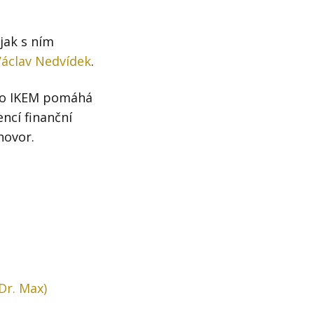
 jak s ním
 Václav Nedvídek
.
ebo IKEM pomáhá
encí finanční
hovor.
Dr. Max)