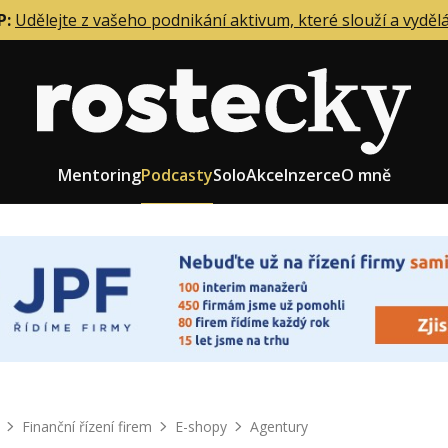
P:
Udělejte z vašeho podnikání aktivum, které slouží a vyděl
Mentoring
Podcasty
Solo
Akce
Inzerce
O mně
eting firmy
Role zakladatele/CEO
r zaměstnanců
Růst firmy
upnictví
Strategie firmy
od a prodej
Účetnictví a daně
Finanční řízení firem
E-shopy
Agentury