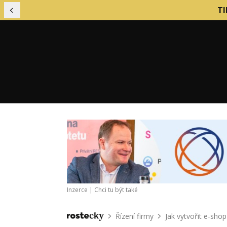
TI
Předchozí
Financování podniku
Mark
Finanční řízení firmy
Nábo
Inzerce |
Chci tu být také
Firemní kultura
Nást
Firemní procesy
Obch
Řízení firmy
Jak vytvořit e-shop
Domů