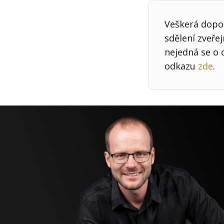
Veškerá dopor
sdělení zveře
nejedná se o 
odkazu
zde
.