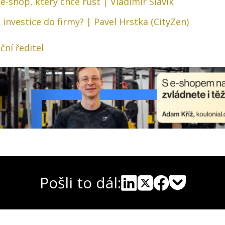
e-shop, který chce růst | Vladimír Slavík
t investice do firmy? | Pavel Hrstka (CityZen)
ční ředitel
Pošli to dál:
Pocket
Linkedin
X
Sdílet