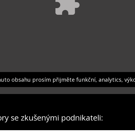
muto obsahu prosím přijměte funkční, analytics, výk
ory se zkušenými podnikateli: