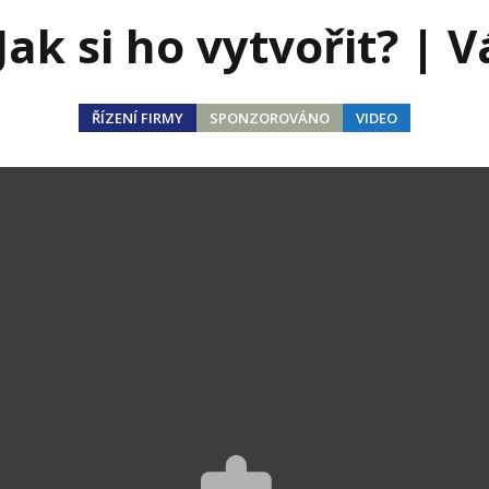
j firmy
Vedení lidí
Jak si ho vytvořit? |
ktové řízení
Vzdělávání manažerů
ání firmy nástupci
Zaměstnanecké akcie
ŘÍZENÍ FIRMY
SPONZOROVÁNO
VIDEO
rukturalizace podniku
Ziskovost firmy
í firmy