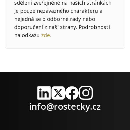
sdělení zveřejněné na našich stránkách
je pouze nezávazného charakteru a
nejedná se o odborné rady nebo
doporučení z naší strany. Podrobnosti
na odkazu
zde
.
LinkedIn
X
Facebook
Instagram
info@rostecky.cz