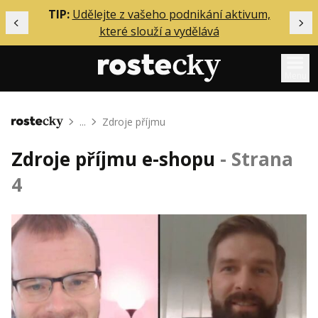
ělání
TIP:
Udělejte z vašeho podnikání aktivum,
Předchozí
Dal
které slouží a vydělává
Menu
Mentoring
...
Zdroje příjmu
Domů
Podcasty
Zdroje příjmu e-shopu
- Strana
Solo
4
Akce
Inzerce
O mně
Přihlášení