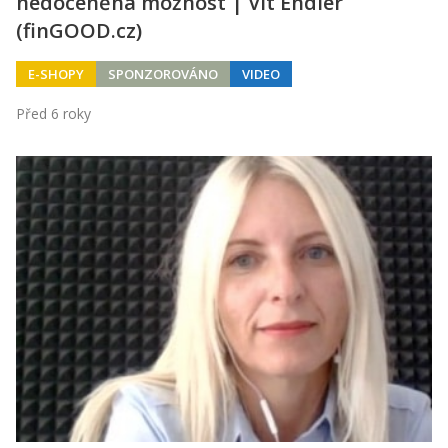
nedoceněná možnost | Vít Endler
(finGOOD.cz)
E-SHOPY
SPONZOROVÁNO
VIDEO
Před 6 roky