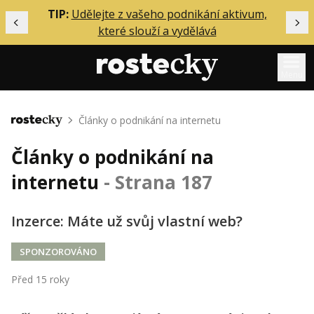
ělání
TIP:
Udělejte z vašeho podnikání aktivum,
Předchozí
Dal
které slouží a vydělává
Menu
Mentoring
Články o podnikání na internetu
Domů
Podcasty
Články o podnikání na
Solo
internetu
- Strana 187
Akce
Inzerce
Inzerce: Máte už svůj vlastní web?
O mně
SPONZOROVÁNO
Před 15 roky
Přihlášení