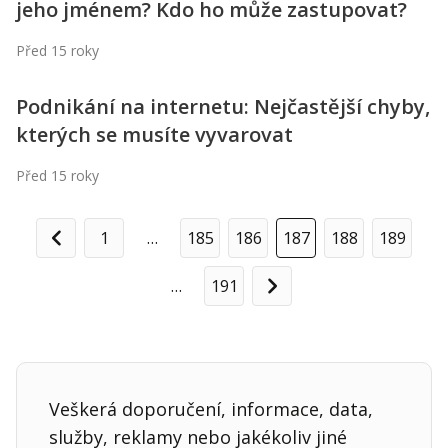
jeho jménem? Kdo ho může zastupovat?
Před 15 roky
Podnikání na internetu: Nejčastější chyby,
kterých se musíte vyvarovat
Před 15 roky
1
…
185
186
187
188
189
Předchozí
…
191
Další
Veškerá doporučení, informace, data,
služby, reklamy nebo jakékoliv jiné