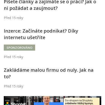
Kontakt
Píšete články a zajímáte se o práci? Jak o
ni požádat a zaujmout?
Obchodní podmínky
Před 15 roky
Hledaná fráze
Hledat
Inzerce: Začínáte podnikat? Díky
internetu ušetříte
SPONZOROVÁNO
Před 15 roky
Zakládáme malou firmu od nuly. Jak na
to?
Před 15 roky