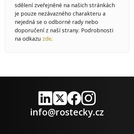
sdělení zveřejněné na našich stránkách
je pouze nezávazného charakteru a
nejedná se o odborné rady nebo
doporučení z naší strany. Podrobnosti
na odkazu
zde
.
LinkedIn
X
Facebook
Instagram
info@rostecky.cz