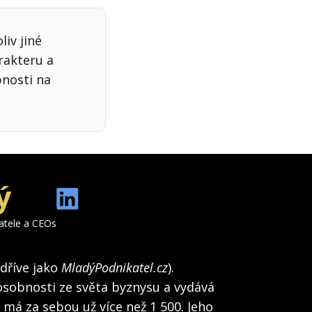
iv jiné
rakteru a
bnosti na
ý
katele a CEOs
(dříve jako
MladýPodnikatel.cz
).
osobnosti ze světa byznysu a vydává
h má za sebou už více než 1 500. Jeho