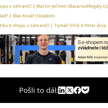
hopu v zahraničí | Martin Ječmen (BazarovéRegály.cz
klad? | Max Kovář (Skladon)
stika e-shopu v zahraničí | Tomáš Vrtík a Peter Árva
Pošli to dál:
Pocket
Linkedin
X
Sdílet