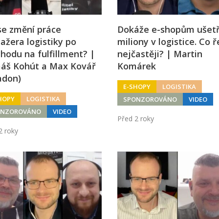
se změní práce
Dokáže e-shopům ušetř
žera logistiky po
miliony v logistice. Co ř
hodu na fulfillment? |
nejčastěji? | Martin
áš Kohút a Max Kovář
Komárek
adon)
E-SHOPY
LOGISTIKA
HOPY
LOGISTIKA
SPONZOROVÁNO
VIDEO
ONZOROVÁNO
VIDEO
Před 2 roky
2 roky