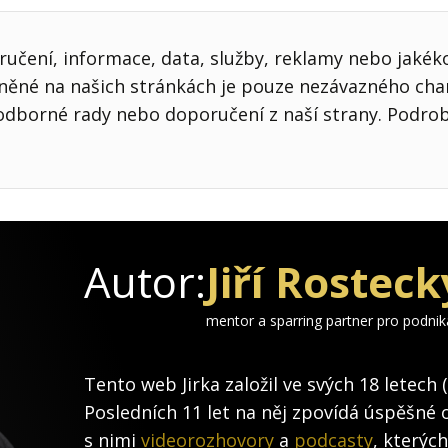
učení, informace, data, služby, reklamy nebo jakékol
jněné na našich stránkách je pouze nezávazného cha
odborné rady nebo doporučení z naší strany. Podro
Autor:
Jiří Rosteck
mentor a sparring partner pro podni
Tento web Jirka založil ve svých 18 letech 
Posledních 11 let na něj zpovídá úspěšné 
s nimi
videorozhovory
a
podcasty
, kterýc