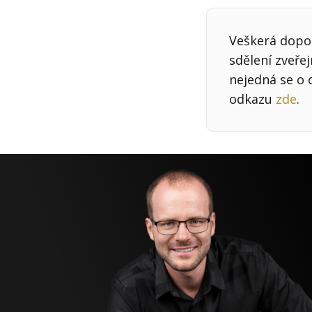
Veškerá dopor
sdělení zveře
nejedná se o 
odkazu
zde
.