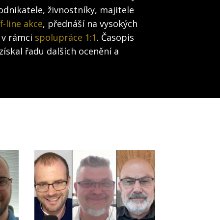
dnikatele, živnostníky, majitele
f-line akce
, přednáší na vysokých
 v rámci
spolupráce 1:1
. Časopis
získal řadu dalších ocenění a