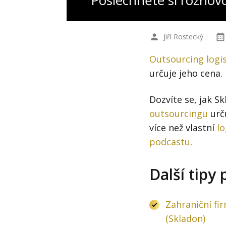
Poslechněte si rozhov
Jiří Rostecký
Outsourcing logis
určuje jeho cena.
Dozvíte se, jak S
outsourcingu
urču
více než vlastní
lo
podcastu
.
Další tipy 
Zahraniční fir
(Skladon)