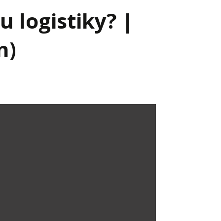
 logistiky? |
n)
Já v médiích