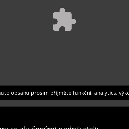
muto obsahu prosím přijměte funkční, analytics, výk