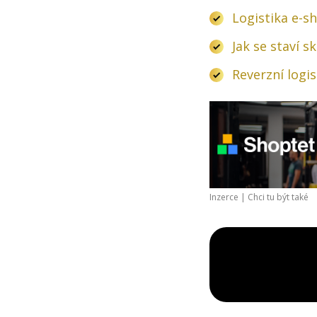
Logistika e-s
Jak se staví s
Reverzní logi
Inzerce |
Chci tu být také