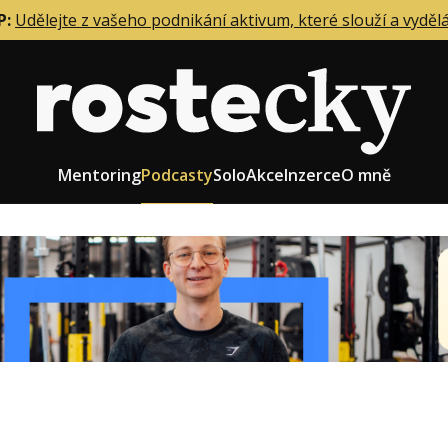
P:
Udělejte z vašeho podnikání aktivum, které slouží a vyděl
Mentoring
Podcasty
Solo
Akce
Inzerce
O mně
eting firmy
Role zakladatele/CEO
r zaměstnanců
Růst firmy
upnictví
Strategie firmy
od a prodej
Účetnictví a daně