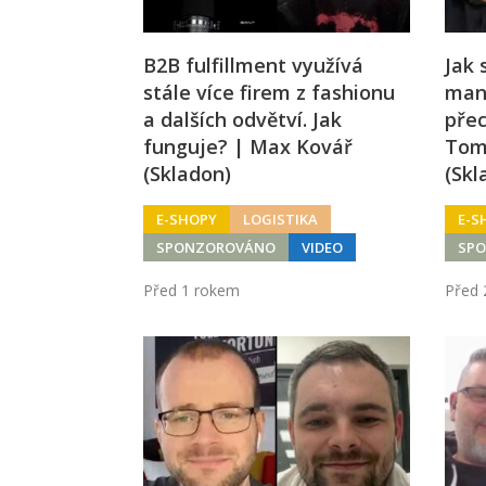
B2B fulfillment využívá
Jak 
stále více firem z fashionu
mana
a dalších odvětví. Jak
přec
funguje? | Max Kovář
Tom
(Skladon)
(Skl
E-SHOPY
LOGISTIKA
E-S
SPONZOROVÁNO
VIDEO
SP
Před 1 rokem
Před 