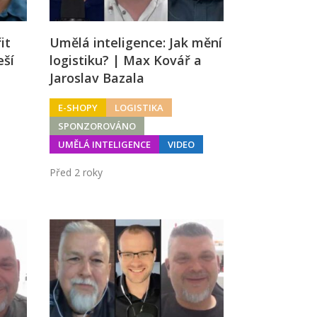
it
Umělá inteligence: Jak mění
eší
logistiku? | Max Kovář a
Jaroslav Bazala
E-SHOPY
LOGISTIKA
SPONZOROVÁNO
UMĚLÁ INTELIGENCE
VIDEO
Před 2 roky