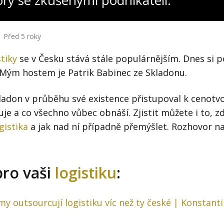
ory se zkušenými podnikateli:
Před 5 roky
tiky
se v Česku stává stále populárnějším. Dnes si p
 Mým hostem je Patrik Babinec ze Skladonu.
kladon v průběhu své existence přistupoval k cenotvo
je a co všechno vůbec obnáší. Zjistit můžete i to, z
gistika
a jak nad ní případně přemýšlet. Rozhovor na
pro vaši
logistiku
:
my outsourcují logistiku víc než ty české | Konstant