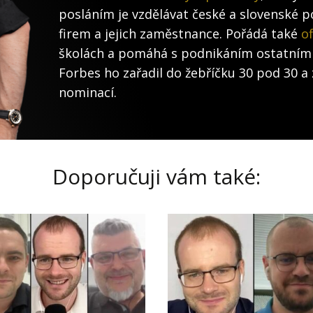
posláním je vzdělávat české a slovenské po
firem a jejich zaměstnance. Pořádá také
of
školách a pomáhá s podnikáním ostatním
Forbes ho zařadil do žebříčku 30 pod 30 a 
nominací.
Doporučuji vám také: