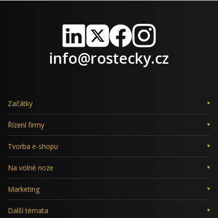
LinkedIn
X
Facebook
Instagram
info@rostecky.cz
Začátky
Řízení firmy
Tvorba e-shopu
Na volné noze
Marketing
Další témata