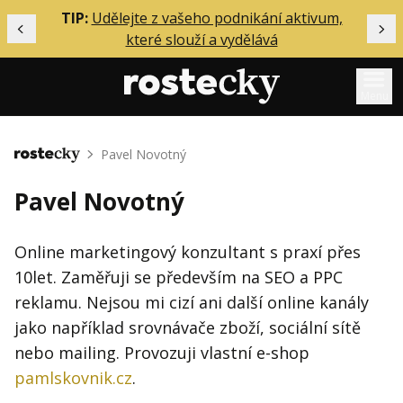
ělání
TIP:
Udělejte z vašeho podnikání aktivum,
Předchozí
Dal
které slouží a vydělává
Menu
Mentoring
Pavel Novotný
Domů
Podcasty
Pavel Novotný
Solo
Akce
Online marketingový konzultant s praxí přes
10let. Zaměřuji se především na SEO a PPC
Inzerce
reklamu. Nejsou mi cizí ani další online kanály
O mně
jako například srovnávače zboží, sociální sítě
nebo mailing. Provozuji vlastní e-shop
Přihlášení
pamlskovnik.cz
.