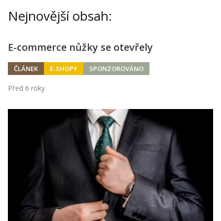
Kontakt
Nejnovější obsah:
Obchodní podmínky
E-commerce nůžky se otevřely
Hledaná fráze
Hledat
ČLÁNEK
E-SHOPY
SPONZOROVÁNO
Před 6 roky