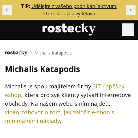
ělání
TIP:
Udělejte z vašeho podnikání aktivum,
Předchozí
Dal
které slouží a vydělává
Menu
Mentoring
Michalis Katapodis
Domů
Podcasty
Michalis Katapodis
Solo
Akce
Michalis je spolumajitelem firmy
3IT úspěšný
eshop
, která pro své klienty vytváří internetové
Inzerce
obchody. Na našem webu s ním najdete i
O mně
videorozhovor o tom, jak založit e-shop s
minimálními náklady
.
Přihlášení