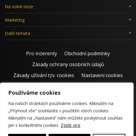
Na volné noze
Marketing
Další témata
Pro inzerenty
Obchodní podmínky
Zásady ochrany osobních údajů
Zásady užívání tzv. cookies
Nastavení cookies
Používáme cookies
Na našich stránkách používáme cookies. Kliknutím na
„Přijmout vše“ souhlasíte s použitím všech cookies.
Kliknutím na „Nastavení“ nám můžete poskytnout souhlas
jen s konkrétními cookies.
Zjistit více
© 2011 – 2026 Jiří Rostecký | Inspiruje české podnikatele už 15
krásných let.