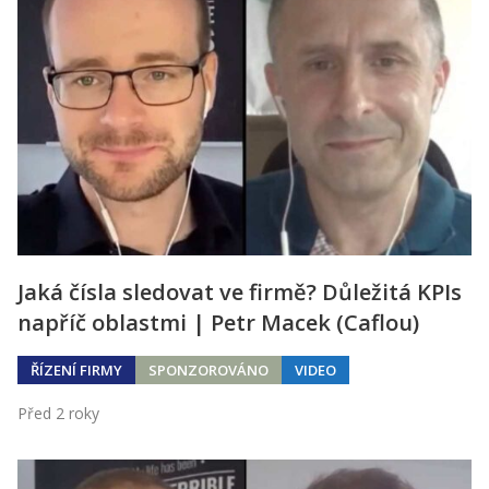
Jaká čísla sledovat ve firmě? Důležitá KPIs
napříč oblastmi | Petr Macek (Caflou)
ŘÍZENÍ FIRMY
SPONZOROVÁNO
VIDEO
Před 2 roky