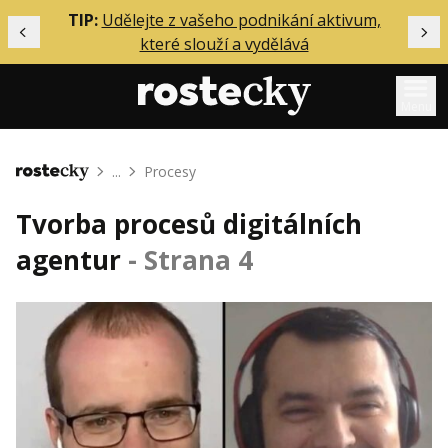
ělání
TIP:
Udělejte z vašeho podnikání aktivum,
Předchozí
Dal
které slouží a vydělává
Menu
Mentoring
...
Procesy
Domů
Podcasty
Tvorba procesů digitálních
Solo
agentur
- Strana 4
Akce
Inzerce
O mně
Přihlášení