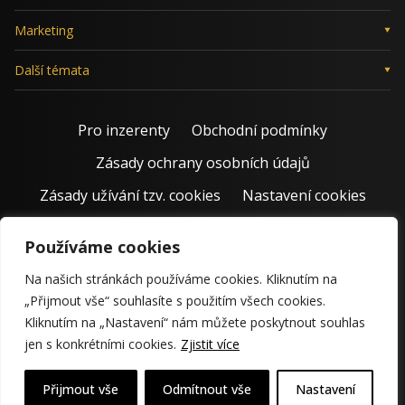
Marketing
Další témata
Pro inzerenty
Obchodní podmínky
Zásady ochrany osobních údajů
Zásady užívání tzv. cookies
Nastavení cookies
Používáme cookies
Na našich stránkách používáme cookies. Kliknutím na
„Přijmout vše“ souhlasíte s použitím všech cookies.
Kliknutím na „Nastavení“ nám můžete poskytnout souhlas
jen s konkrétními cookies.
Zjistit více
© 2011 – 2026 Jiří Rostecký | Inspiruje české podnikatele už 15
krásných let.
Přijmout vše
Odmítnout vše
Nastavení