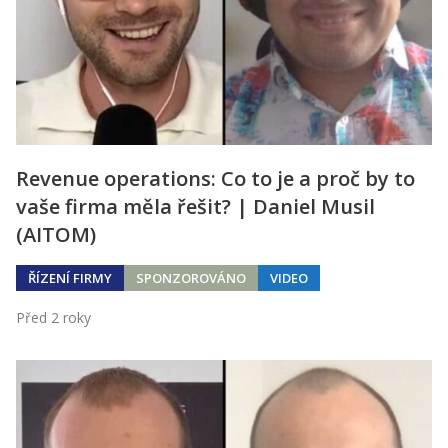
Kontakt
Obchodní podmínky
Hledaná fráze
Hledat
Revenue operations: Co to je a proč by to
vaše firma měla řešit? | Daniel Musil
(AITOM)
ŘÍZENÍ FIRMY
SPONZOROVÁNO
VIDEO
Před 2 roky