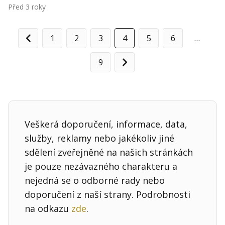
Před 3 roky
1
2
3
4
5
6
…
Předchozí
9
Další
Veškerá doporučení, informace, data,
služby, reklamy nebo jakékoliv jiné
sdělení zveřejněné na našich stránkách
je pouze nezávazného charakteru a
nejedná se o odborné rady nebo
doporučení z naší strany. Podrobnosti
na odkazu
zde
.