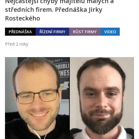
Nejčastější chyby majitelů malých a
středních firem. Přednáška Jirky
Rosteckého
PŘEDNÁŠKA
ŘÍZENÍ FIRMY
RŮST FIRMY
VIDEO
Před 2 roky