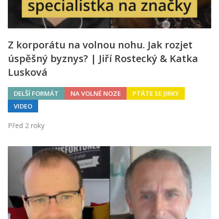
Z korporátu na volnou nohu. Jak rozjet
úspěšný byznys? | Jiří Rostecký & Katka
Lusková
DELŠÍ FORMÁT
NA VOLNÉ NOZE
PTÁTE SE JIRKY
VIDEO
Před 2 roky