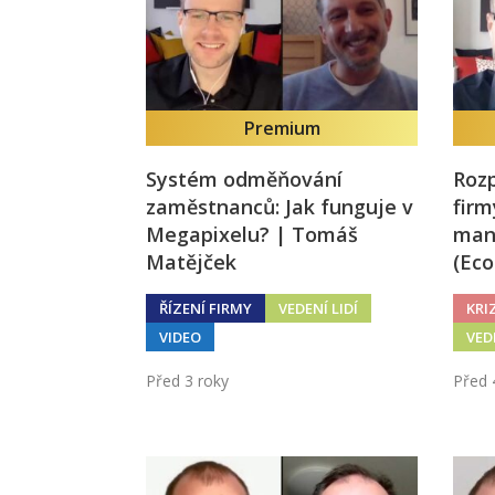
Premium
Systém odměňování
Roz
zaměstnanců: Jak funguje v
firm
Megapixelu? | Tomáš
man
Matějček
(Eco
ŘÍZENÍ FIRMY
VEDENÍ LIDÍ
KRI
VIDEO
VED
Před 3 roky
Před 