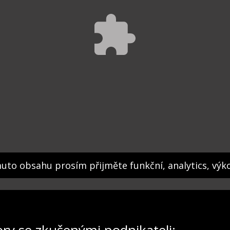
muto obsahu prosím přijměte funkční, analytics, výk