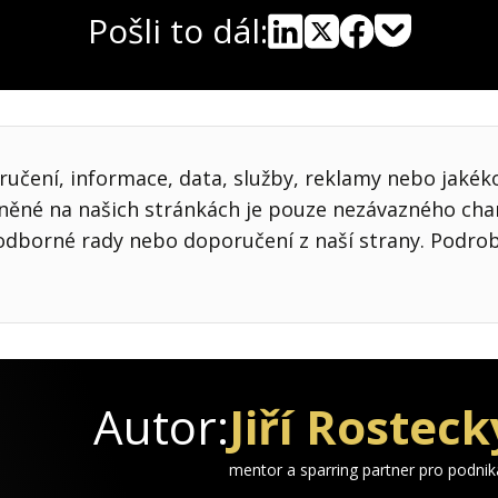
Pošli to dál:
Pocket
Linkedin
X
Sdílet
učení, informace, data, služby, reklamy nebo jakékol
jněné na našich stránkách je pouze nezávazného cha
odborné rady nebo doporučení z naší strany. Podro
Autor:
Jiří Rosteck
mentor a sparring partner pro podni