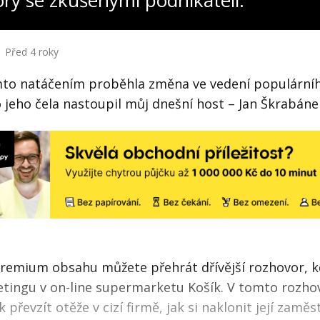
ory se zkušenými podnikateli:
Před 4 roky
mto natáčením proběhla změna ve vedení populární
o jeho čela nastoupil můj dnešní host – Jan Škrabáne
premium obsahu můžete přehrát dřívější rozhovor, k
etingu v on-line supermarketu Košík. V tomto rozho
k převzít otěže v cizí firmě, jak si naklonit její zamě