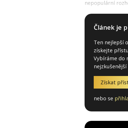
nepopulární rozh
Článek je p
Ten nejlepší 
získejte přís
Vybíráme do n
nejzkušenější
Získat přís
nebo se
přihl