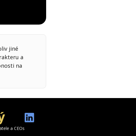
iv jiné
rakteru a
bnosti na
ý
katele a CEOs