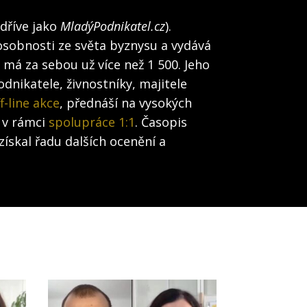
(dříve jako
MladýPodnikatel.cz
).
osobnosti ze světa byznysu a vydává
h má za sebou už více než 1 500. Jeho
dnikatele, živnostníky, majitele
f-line akce
, přednáší na vysokých
 v rámci
spolupráce 1:1
. Časopis
získal řadu dalších ocenění a