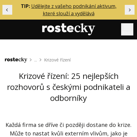
ělání
TIP:
Udělejte z vašeho podnikání aktivum,
Předchozí
Dal
které slouží a vydělává
Menu
Mentoring
...
Krizové řízení
Domů
Podcasty
Solo
Krizové řízení: 25 nejlepších
Akce
rozhovorů s českými podnikateli a
Inzerce
odborníky
O mně
Každá firma se dříve či později dostane do krize.
Přihlášení
Může to nastat kvůli externím vlivům, jako je