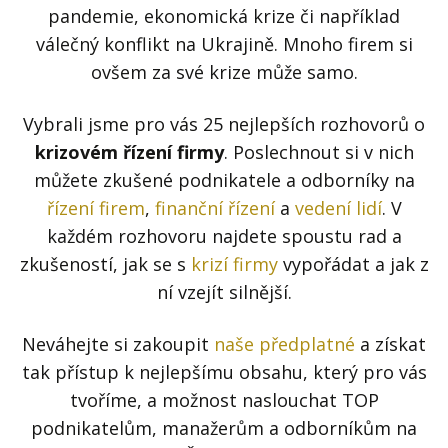
Kontakt
pandemie, ekonomická krize či například
Obchodní podmínky
válečný konflikt na Ukrajině. Mnoho firem si
ovšem za své krize může samo.
Hledaná fráze
Hledat
Vybrali jsme pro vás 25 nejlepších rozhovorů o
krizovém řízení firmy
. Poslechnout si v nich
můžete zkušené podnikatele a odborníky na
řízení firem
,
finanční řízení
a
vedení lidí
. V
každém rozhovoru najdete spoustu rad a
zkušeností, jak se s
krizí firmy
vypořádat a jak z
ní vzejít silnější.
Neváhejte si zakoupit
naše předplatné
a získat
tak přístup k nejlepšímu obsahu, který pro vás
tvoříme, a možnost naslouchat TOP
podnikatelům, manažerům a odborníkům na