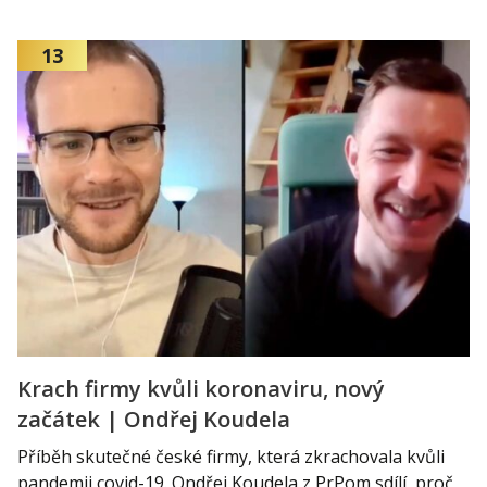
13
Krach firmy kvůli koronaviru, nový
začátek | Ondřej Koudela
Příběh skutečné české firmy, která zkrachovala kvůli
pandemii covid-19. Ondřej Koudela z PrPom sdílí, proč