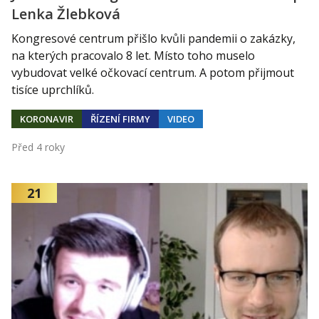
Lenka Žlebková
Kongresové centrum přišlo kvůli pandemii o zakázky,
na kterých pracovalo 8 let. Místo toho muselo
vybudovat velké očkovací centrum. A potom přijmout
tisíce uprchlíků.
KORONAVIR
ŘÍZENÍ FIRMY
VIDEO
Před 4 roky
21