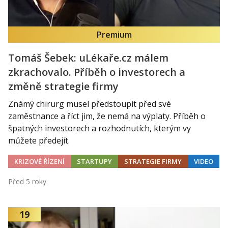
Premium
Tomáš Šebek: uLékaře.cz málem
zkrachovalo. Příběh o investorech a
změně strategie firmy
Známý chirurg musel předstoupit před své
zaměstnance a říct jim, že nemá na výplaty. Příběh o
špatných investorech a rozhodnutích, kterým vy
můžete předejít.
KRIZOVÉ ŘÍZENÍ
STARTUPY
STRATEGIE FIRMY
VIDEO
Před 5 roky
19