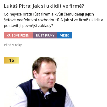
Lukáš Pítra: Jak si uklidit ve firmě?
Co nejvíce brzdí růst firem a kvůli čemu dělají jejich
šéfové neefektivní rozhodnutí? A jak si ve firmě uklidit a
postavit jí pevnější základy?
KRIZOVÉ ŘÍZENÍ
RŮST FIRMY
VIDEO
Před 5 roky
15