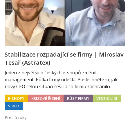
Stabilizace rozpadající se firmy | Miroslav
Tesař (Astratex)
Jeden z největších českých e-shopů změnil
management. Půlka firmy odešla. Poslechněte si, jak
nový CEO celou situaci řešil a co firmu zachránilo.
E-SHOPY
KRIZOVÉ ŘÍZENÍ
RŮST FIRMY
VEDENÍ LIDÍ
VIDEO
Před 5 roky