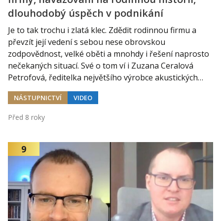
dlouhodobý úspěch v podnikání
Je to tak trochu i zlatá klec. Zdědit rodinnou firmu a
převzít její vedení s sebou nese obrovskou
zodpovědnost, velké oběti a mnohdy i řešení naprosto
nečekaných situací. Své o tom ví i Zuzana Ceralová
Petrofová, ředitelka největšího výrobce akustických…
NÁSTUPNICTVÍ
VIDEO
Před 8 roky
9