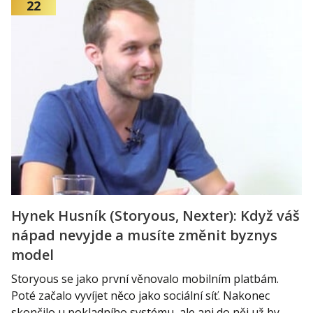
22
Hynek Husník (Storyous, Nexter): Když váš
nápad nevyjde a musíte změnit byznys
model
Storyous se jako první věnovalo mobilním platbám.
Poté začalo vyvíjet něco jako sociální síť. Nakonec
skončilo u pokladního systému, ale ani do něj už by