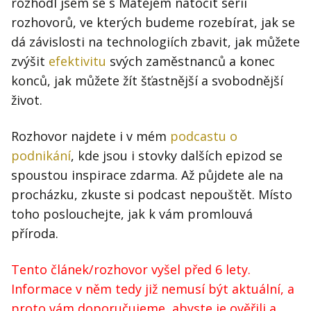
rozhodl jsem se s Matějem natočit sérii
rozhovorů, ve kterých budeme rozebírat, jak se
dá závislosti na technologiích zbavit, jak můžete
zvýšit
efektivitu
svých zaměstnanců a konec
konců, jak můžete žít šťastnější a svobodnější
život.
Rozhovor najdete i v mém
podcastu o
podnikání
, kde jsou i stovky dalších epizod se
spoustou inspirace zdarma. Až půjdete ale na
procházku, zkuste si podcast nepouštět. Místo
toho poslouchejte, jak k vám promlouvá
příroda.
Tento článek/rozhovor vyšel před 6 lety.
Informace v něm tedy již nemusí být aktuální, a
proto vám doporučujeme, abyste je ověřili a