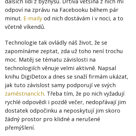
dalších lidí z byznysu. Drtivá většina z nich mi
odpoví na zprávu na Facebooku během pár
minut.
E-maily
od nich dostávám i v noci, a to
včetně víkendů.
Technologie tak ovládly náš život, že se
zapomínáme zeptat, zda už toho není trochu
moc. Matěj se tématu závislosti na
technologiích věnuje velmi aktivně. Napsal
knihu DigiDetox a dnes se snaží firmám ukázat,
jak tuto závislost samy podporují ve svých
zaměstnancích
. Třeba tím, že po nich vyžadují
rychlé odpovědi i pozdě večer, nedopřávají jim
dostatek odpočinku a neposkytují jim skoro
žádný prostor pro klidné a nerušené
přemýšlení.