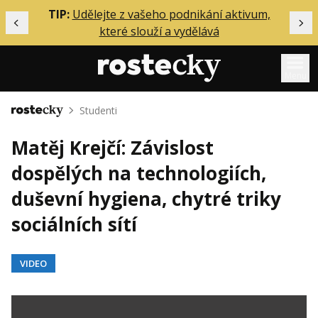
ělání
TIP:
Udělejte z vašeho podnikání aktivum,
Předchozí
Dal
které slouží a vydělává
Menu
Studenti
Domů
Mentoring
Matěj Krejčí: Závislost
Podcasty
dospělých na technologiích,
Solo
duševní hygiena, chytré triky
Akce
sociálních sítí
Inzerce
O mně
VIDEO
Přihlášení