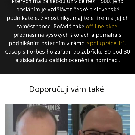
kterých má za sebou už více než 1 500. Jeho
posláním je vzdělávat české a slovenské
podnikatele, živnostníky, majitele firem a jejich
zaměstnance. Pořádá také
off-line akce
,
přednáší na vysokých školách a pomáhá s
podnikáním ostatním v rámci
spolupráce 1:1
.
Časopis Forbes ho zařadil do žebříčku 30 pod 30
a získal řadu dalších ocenění a nominací.
Doporučuji vám také: