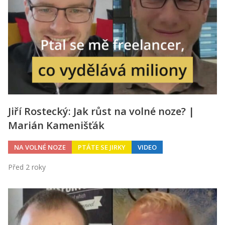
Jiří Rostecký: Jak růst na volné noze? |
Marián Kamenišťák
NA VOLNÉ NOZE
PTÁTE SE JIRKY
VIDEO
Před 2 roky