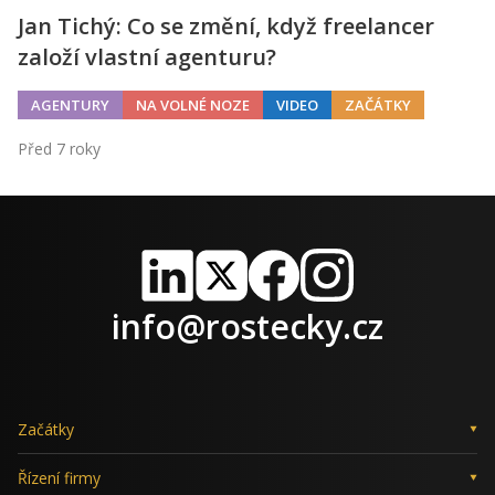
Jan Tichý: Co se změní, když freelancer
založí vlastní agenturu?
AGENTURY
NA VOLNÉ NOZE
VIDEO
ZAČÁTKY
Před 7 roky
LinkedIn
X
Facebook
Instagram
info@rostecky.cz
Začátky
Řízení firmy