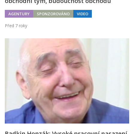
obchodní tým, budoucnost obchodu
AGENTURY
SPONZOROVÁNO
VIDEO
Před 7 roky
Radkin Honzák: Vysoké pracovní nasazení,